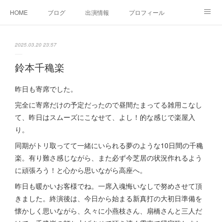
HOME
ブログ
出演情報
プロフィール
お問い合せ
2025.03.20 23:57
鈴本千穐楽
昨日も寄席でした。
完全に寄席だけの予定だったので昼間たまってる雑用こなし
て、昨日はスムーズにこなせて、よし！的な感じで楽屋入
り。
同期がトリ取ってて一緒にいられる夢のような10日間の千穐
楽。有り難さ感じながら、また必ず今芝居の状況作れるよう
に頑張ろう！と心から思いながら高座へ。
昨日も暖かいお客様でね。一席入魂悔いなしで努めさせて頂
きました。終演後は、今日から始まる新真打の大初日準備を
懐かしく思いながら、久々に小燕枝さん、扇橋さんと三人だ