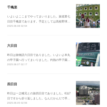
千穐楽
いよいよここまでやってまいりました。旅巡業七
日目千穐楽であります。予定としては高校野球…
2025.08.08 02:54
六日目
昨日は旅物語六日目でありました。いよいよ本丸
の甲子園へ行ってまいりました。灼熱の甲子園…
2025.08.07 02:17
四日目
昨日は一之輔兄との旅四日目でありました。6泊7
日ですから折り返しました。なんだかんだで早…
2025.08.05 02:56