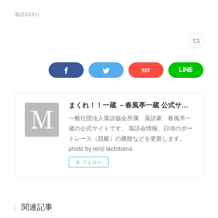
落語
(
2251
)
まくれ！！一蔵 －春風亭一蔵 公式サイト－
一般社団法人落語協会所属 落語家 春風亭一
蔵の公式サイトです。 落語会情報、日頃のボー
トレース（競艇）の勝敗などを更新します。
photo by renji tachibana
フォロー
関連記事