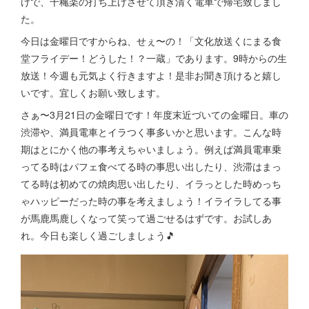
けで、千穐楽の打ち上げさせて頂き清く電車で帰宅致しまし
た。
今日は金曜日ですからね、せぇ〜の！「文化放送くにまる食
堂フライデー！どうした！？一蔵」であります。9時からの生
放送！今週も元気よく行きますよ！是非お聞き頂けると嬉し
いです。宜しくお願い致します。
さぁ〜3月21日の金曜日です！年度末近づいての金曜日。車の
渋滞や、満員電車とイラつく事多いかと思います。こんな時
期はとにかく他の事考えちゃいましょう。例えば満員電車乗
ってる時はパフェ食べてる時の事思い出したり、渋滞はまっ
てる時は初めての焼肉思い出したり、イラっとした時めっち
ゃハッピーだった時の事を考えましょう！イライラしてる事
が馬鹿馬鹿しくなって笑って過ごせるはずです。お試しあ
れ。今日も楽しく過ごしましょう🎵