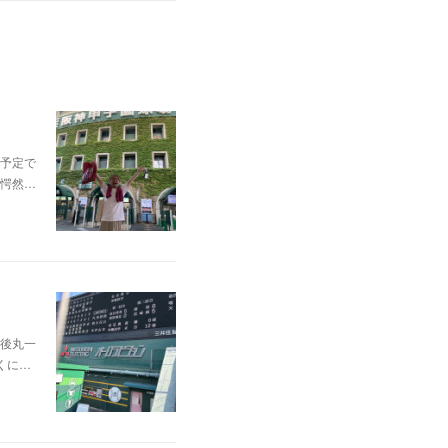
予定で
愕然…
後丸一
くに…