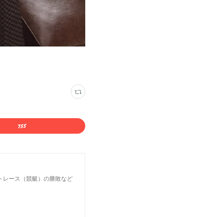
トレース（競艇）の勝敗など