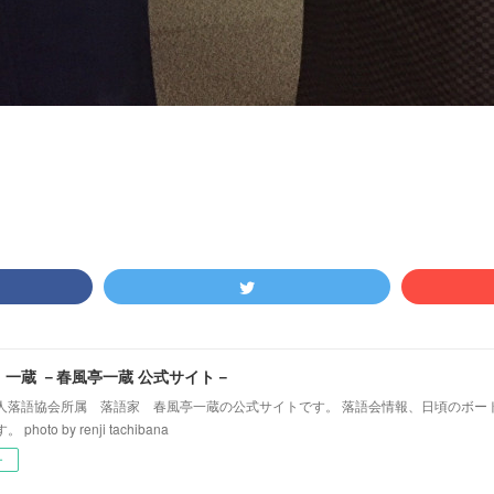
！一蔵 －春風亭一蔵 公式サイト－
人落語協会所属 落語家 春風亭一蔵の公式サイトです。 落語会情報、日頃のボー
hoto by renji tachibana
ー