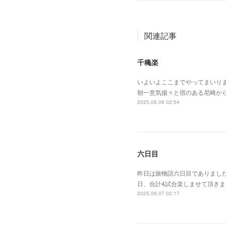
関連記事
千穐楽
いよいよここまでやってまいり
朝一意気揚々と宿のある尼崎か
2025.08.08 02:54
六日目
昨日は旅物語六日目でありまし
日、合計4試合楽しませて頂き
2025.08.07 02:17