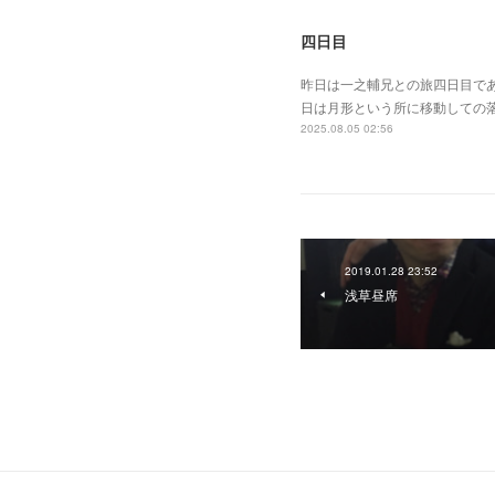
四日目
昨日は一之輔兄との旅四日目で
日は月形という所に移動しての
2025.08.05 02:56
2019.01.28 23:52
浅草昼席