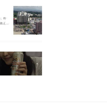
〜。昨
教え…