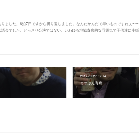
ありました。6泊7日ですから折り返しました。なんだかんだで早いものですねぇ〜
落語会でした。どっさり公演ではない、いわゆる地域寄席的な雰囲気で子供達に小噺
2019.01.27 02:14
まつぶん寄席