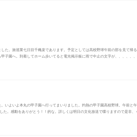
ました。旅巡業七日目千穐楽であります。予定としては高校野球午前の部を見て帰る
ら甲子園へ。到着してホーム歩いてると電光掲示板に雨で中止の文字が、、、、、、
た。いよいよ本丸の甲子園へ行ってまいりました。灼熱の甲子園高校野球。午前と午
ました。感動をありがとう！！的な。詳しくは明日の文化放送で喋りますので是非、