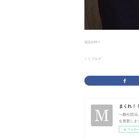
落語
(
2251
)
1
リブログ
まくれ！
一般社団法
を更新します。 p
フォロ