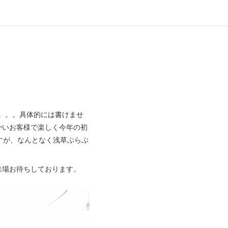
。。。具体的には書けませ
かいお客様で楽しく今年の初
すが、なんとなく浅草ぶらぶ
来場お待ちしております。