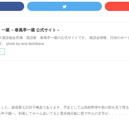
！一蔵 －春風亭一蔵 公式サイト－
人落語協会所属 落語家 春風亭一蔵の公式サイトです。 落語会情報、日頃のボー
hoto by renji tachibana
ー
ました。旅巡業七日目千穐楽であります。予定としては高校野球午前の部を見て帰る
ら甲子園へ。到着してホーム歩いてると電光掲示板に雨で中止の文字が、、、、、、