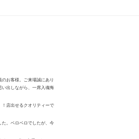
員のお客様。ご来場誠にあり
思い出しながら、一席入魂悔
！！店出せるクオリティーで
した。ベロベロでしたが、今