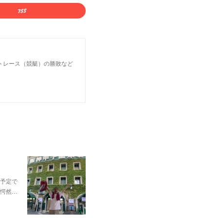
トレース（競艇）の勝敗など
予定で
愕然…