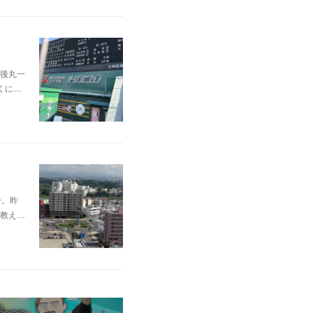
後丸一
くに…
〜。昨
教え…