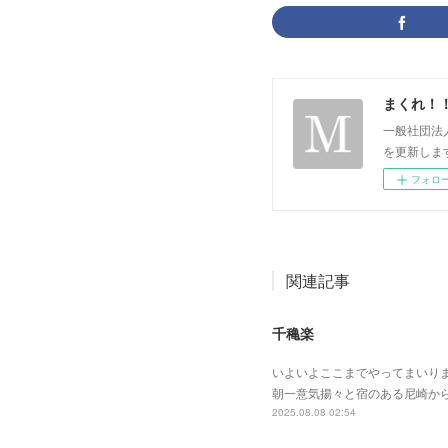
まくれ！
一般社団法
を更新します。 p
フォロ
関連記事
千穐楽
いよいよここまでやってまいり
朝一意気揚々と宿のある尼崎か
2025.08.08 02:54