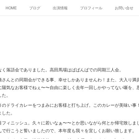
HOME
ブログ
出演情報
プロフィール
お問い合せ
なく落語会でありました。高田馬場はばばんばでの同期三人会。
橋さんとの同期会ができる事、幸せしかありませんわ！また、大入り満
に陽気なお客様でねぇ〜〜自由に楽しく去年一回しかやってない噺を、
した。
りのドライカレーをつまみにお客様と打ち上げ。このカレーが美味い事
ました。
目フィニッシュ。久々に若いなぁ〜〜とか思いながら何とか帰宅致しま
んで行こうと誓いましたので、本年度も我々を宜しくお願い致します。