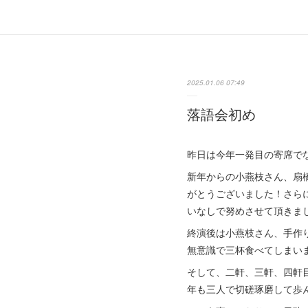
2025.01.06 07:49
落語会初め
昨日は今年一発目の寄席で
新年からの小燕枝さん、扇
がとうございました！さら
いなしで努めさせて頂きま
終演後は小燕枝さん、手作
無意識で三杯食べてしまい
そして、二軒、三軒、四軒
年も三人で切磋琢磨して歩