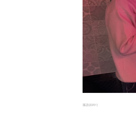
落語
(
2251
)