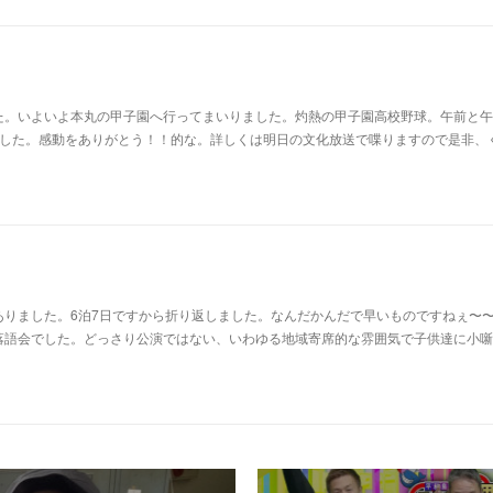
た。いよいよ本丸の甲子園へ行ってまいりました。灼熱の甲子園高校野球。午前と午
ました。感動をありがとう！！的な。詳しくは明日の文化放送で喋りますので是非、
ありました。6泊7日ですから折り返しました。なんだかんだで早いものですねぇ〜
落語会でした。どっさり公演ではない、いわゆる地域寄席的な雰囲気で子供達に小噺