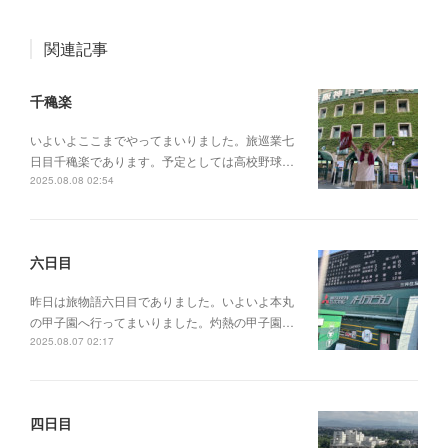
関連記事
千穐楽
いよいよここまでやってまいりました。旅巡業七
日目千穐楽であります。予定としては高校野球…
2025.08.08 02:54
六日目
昨日は旅物語六日目でありました。いよいよ本丸
の甲子園へ行ってまいりました。灼熱の甲子園…
2025.08.07 02:17
四日目