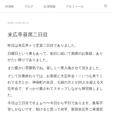
HOME
ブログ
出演情報
プロフィール
お問い合せ
2024.12.23 02:10
末広亭昼席二日目
昨日は末広亭トリ芝居二日目でありました。
日曜日という事もあって、初日に続いて満席のお客様。あり
がたい限りでありました。
また暖かい雰囲気でね。楽しく一席入魂させて頂きました。
そして出番終わりでは、お客様と大忘年会！！いつも来てく
れてる方とか、神保町の名店、七福の方とが20人を超える大
忘年会で、すっかり癒されてスキップしながら帰宅致しまし
た。
今日は三日目ですよぉ〜〜今日から平日であります。集客不
安しかないです。助けると思って何卒、新宿末広亭ご来場宜