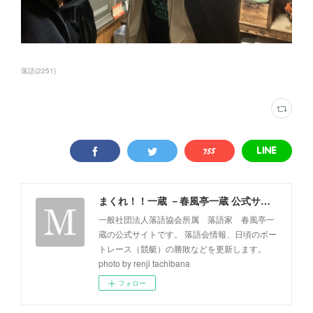
落語
(
2251
)
まくれ！！一蔵 －春風亭一蔵 公式サイト－
一般社団法人落語協会所属 落語家 春風亭一
蔵の公式サイトです。 落語会情報、日頃のボー
トレース（競艇）の勝敗などを更新します。
photo by renji tachibana
フォロー