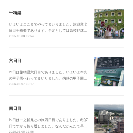
千穐楽
いよいよここまでやってまいりました。旅巡業七
日目千穐楽であります。予定としては高校野球…
2025.08.08 02:54
六日目
昨日は旅物語六日目でありました。いよいよ本丸
の甲子園へ行ってまいりました。灼熱の甲子園…
2025.08.07 02:17
四日目
昨日は一之輔兄との旅四日目でありました。6泊7
日ですから折り返しました。なんだかんだで早…
2025.08.05 02:56