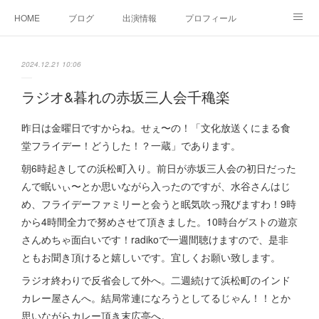
HOME
ブログ
出演情報
プロフィール
お問い合せ
2024.12.21 10:06
ラジオ&暮れの赤坂三人会千穐楽
昨日は金曜日ですからね。せぇ〜の！「文化放送くにまる食
堂フライデー！どうした！？一蔵」であります。
朝6時起きしての浜松町入り。前日が赤坂三人会の初日だった
んで眠いぃ〜とか思いながら入ったのですが、水谷さんはじ
め、フライデーファミリーと会うと眠気吹っ飛びますわ！9時
から4時間全力で努めさせて頂きました。10時台ゲストの遊京
さんめちゃ面白いです！radikoで一週間聴けますので、是非
ともお聞き頂けると嬉しいです。宜しくお願い致します。
ラジオ終わりで反省会して外へ。二週続けて浜松町のインド
カレー屋さんへ。結局常連になろうとしてるじゃん！！とか
思いながらカレー頂き末広亭へ。