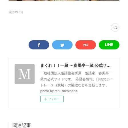
落語
(
2251
)
まくれ！！一蔵 －春風亭一蔵 公式サイト－
一般社団法人落語協会所属 落語家 春風亭一
蔵の公式サイトです。 落語会情報、日頃のボー
トレース（競艇）の勝敗などを更新します。
photo by renji tachibana
フォロー
関連記事