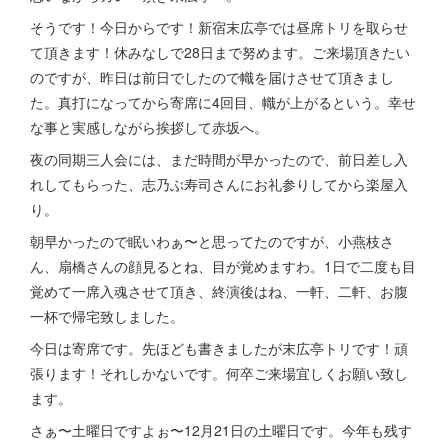
そうです！今日からです！新宿末広亭では昼席トリを取らせ
て頂きます！休みなしで28日まで努めます。ご来場頂きたい
のですが、昨日は前日でしたので幟を届けさせて頂きまし
た。真打になってから寄席に4回目、幟が上がるという。幸せ
な事と実感しながら挨拶して赤坂へ。
夜の同期三人会には、まだ時間が早かったので、前日差し入
れしてもらった、志乃ぶ寿司さんにお礼参りしてから楽屋入
り。
朝早かったので眠いわぁ〜と思ってたのですが、小燕枝さ
ん、扇橋さんの顔見るとね、目が覚めますわ。1日で二度も目
覚めて一席入魂させて頂き、終演後はね、一軒、二軒、お腹
一杯で帰宅致しました。
今日は寄席です。先ほども書きましたが末広亭トリです！頑
張ります！それしかないです。何卒ご来場宜しくお願い致し
ます。
さぁ〜土曜日ですよぉ〜12月21日の土曜日です。今年も残す