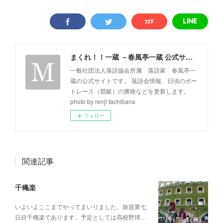
まくれ！！一蔵 －春風亭一蔵 公式サイト－
一般社団法人落語協会所属 落語家 春風亭一
蔵の公式サイトです。 落語会情報、日頃のボー
トレース（競艇）の勝敗などを更新します。
photo by renji tachibana
フォロー
関連記事
千穐楽
いよいよここまでやってまいりました。旅巡業七
日目千穐楽であります。予定としては高校野球…