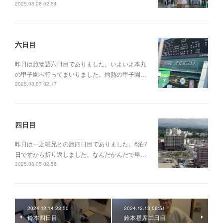
2025.08.08 02:54
六日目
昨日は旅物語六日目でありました。いよいよ本丸
の甲子園へ行ってまいりました。灼熱の甲子園…
2025.08.07 02:17
四日目
昨日は一之輔兄との旅四日目でありました。6泊7
日ですから折り返しました。なんだかんだで早…
2025.08.05 02:56
2024.12.14 23:50
2024.12.13 06:51
鈴本四日目
鈴本昼席二日目