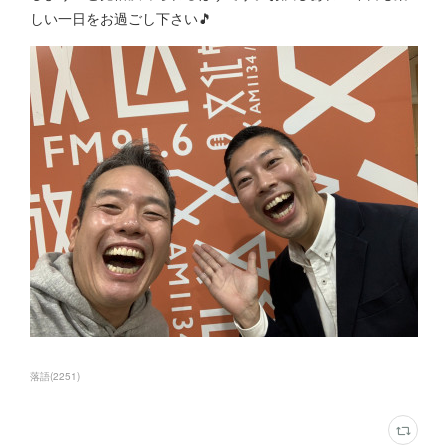
しい一日をお過ごし下さい🎵
落語
(
2251
)