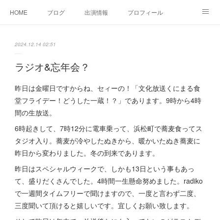
HOME
ブログ
出演情報
プロフィール
お問い合せ
2024.12.14 02:51
ラジオ&忘年会？
昨日は金曜日ですからね、セィーの！「文化放送くにまる食
堂フライデー！どうした一蔵！？」であります。9時から4時
間の生放送。
6時起きして、7時12分に電車乗って、浜松町で蕎麦食ってス
タジオ入り。蕎麦が冷やしたぬきから、暖かいたぬき蕎麦に
昨日から変わりました。冬の到来であります。
昨日はスペシャルウィークで、しかも13日という事もあっ
て、盛りだくさんでした。4時間一生懸命努めました。radiko
で一週間タイムフリーで聞けますので、一度と言わず二度、
三度聞いて頂けると嬉しいです。宜しくお願い致します。