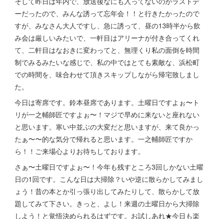
そして昨日は年内で、放送後なにも入ってないのがラストデ
ーだったので、みんな誘って忘年会！！と行きたかったので
すが、みなさん大人ですし、急に誘って、昼の13時半から飲
み会は厳しいみたいで、一軒目はアリーナが付き合ってくれ
て、二軒目はなおきに変わってと、無理くり私の面倒を時間
制でみるみたいな感じで、私の中ではとても素敵な、浜松町
での時間を、味合わせて頂きスキップしながら帰宅致しまし
た。
今日は寄席です。鈴本昼席であります。土曜日ですよぉ〜ト
リが一之輔師匠ですよぉ〜！マジで早めに来ないと座れない
と思います。寒い中並ぶの大変だと思いますが、来て良かっ
たぁ〜〜的な気分で帰れると思います。一之輔師匠ですか
ら！！ご来場心よりお待ちしております。
さぁ〜土曜日ですよぉ〜！今年も残すところ3回しかない土曜
日の1回です。こんな日は大掃除？いや逆に散らかしてみまし
ょう！昔の本とか引っ張り出してみたりして、散らかして放
題してみて下さい。きっと、よし！来週の土曜日から大掃除
しよう！と覚悟決められるはずです。お試しあれ★今日も楽