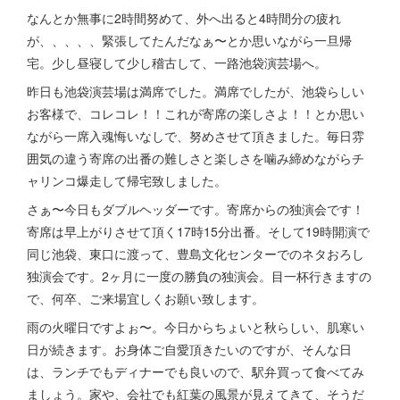
なんとか無事に2時間努めて、外へ出ると4時間分の疲れ
が、、、、、緊張してたんだなぁ〜とか思いながら一旦帰
宅。少し昼寝して少し稽古して、一路池袋演芸場へ。
昨日も池袋演芸場は満席でした。満席でしたが、池袋らしい
お客様で、コレコレ！！これが寄席の楽しさよ！！とか思い
ながら一席入魂悔いなしで、努めさせて頂きました。毎日雰
囲気の違う寄席の出番の難しさと楽しさを噛み締めながらチ
ャリンコ爆走して帰宅致しました。
さぁ〜今日もダブルヘッダーです。寄席からの独演会です！
寄席は早上がりさせて頂く17時15分出番。そして19時開演で
同じ池袋、東口に渡って、豊島文化センターでのネタおろし
独演会です。2ヶ月に一度の勝負の独演会。目一杯行きますの
で、何卒、ご来場宜しくお願い致します。
雨の火曜日ですよぉ〜。今日からちょいと秋らしい、肌寒い
日が続きます。お身体ご自愛頂きたいのですが、そんな日
は、ランチでもディナーでも良いので、駅弁買って食べてみ
ましょう。家や、会社でも紅葉の風景が見えてきて、そうだ