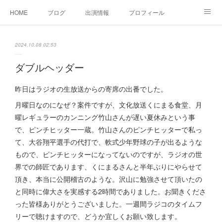
HOME
ブログ
出演情報
プロフィール
お問い合せ
2024.10.08 02:53
ダブルヘッダー
昨日はラジオの生放送からの寄席の出番でした。
月曜日なのになぜ？案件ですが、文化放送くにまる食堂、月
曜レギュラーのカンニング竹山さんが遅い夏休みという事
で、ピンチヒッター一蔵。竹山さんのピンチヒッターで私っ
て、大谷翔平選手の代打で、軟式少年野球の子が出るような
もので、ピンチヒッターになってないのですが、ラジオの世
界での師匠であります、くにまるさんと半年ぶりにやらせて
頂き、本当に公開稽古のような。沢山に勉強させて頂いたの
と同時に偉大さを実感する2時間でありました。お聞きくださ
った皆様ありがとうございました。一週間ラジコのタイムフ
リーで聴けますので、どうか宜しくお願い致します。