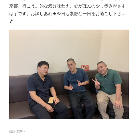
京都、行こう。的な気分味わえ、心がほんの少し赤みがさす
はずです。お試しあれ★今日も素敵な一日をお過ごし下さい
🎵
落語
(
2251
)