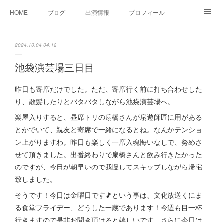
HOME
ブログ
出演情報
プロフィール
お問い合せ
2024.10.04 04:12
池袋演芸場三日目
昨日も寄席だけでした。ただ、寄席行く前に打ち合わせした
り、散髪したりとバタバタしながら池袋演芸場へ。
楽屋入りすると、昼席トリの扇橋さんが扇遊師匠に用がある
とかでいて、親友と寄席で一緒になるとね。なんかテンショ
ン上がりますわ。昨日も楽しく一席入魂悔いなしで、努めさ
せて頂きました。出番終わりで扇橋さんと飲み行きたかった
のですが、今日が朝早いので我慢してスキップしながら帰宅
致しました。
そうです！今日は金曜日です🎵という事は、文化放送くにま
る食堂フライデー、どうした一蔵であります！今週も目一杯
行きますので是非お聞き頂けると嬉しいです。さらに今日は