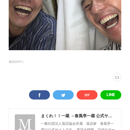
落語
(
2251
)
まくれ！！一蔵 －春風亭一蔵 公式サイト－
一般社団法人落語協会所属 落語家 春風亭一
蔵の公式サイトです。 落語会情報、日頃のボー