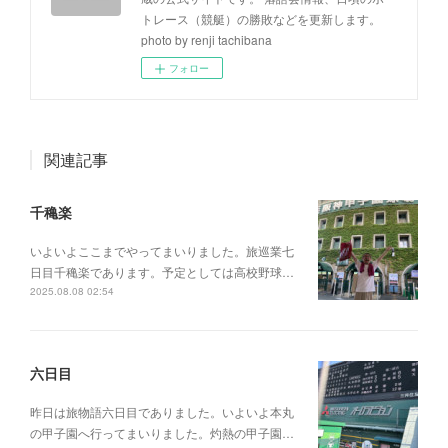
トレース（競艇）の勝敗などを更新します。
photo by renji tachibana
フォロー
関連記事
千穐楽
いよいよここまでやってまいりました。旅巡業七
日目千穐楽であります。予定としては高校野球…
2025.08.08 02:54
六日目
昨日は旅物語六日目でありました。いよいよ本丸
の甲子園へ行ってまいりました。灼熱の甲子園…