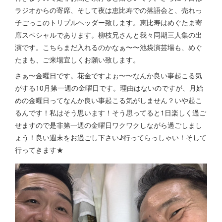
ラジオからの寄席、そして夜は恵比寿での落語会と、売れっ
子ごっこのトリプルヘッダー致します。恵比寿はめぐたま寄
席スペシャルであります。柳枝兄さんと我々同期三人集の出
演です。こちらまだ入れるのかなぁ〜〜池袋演芸場も、めぐ
たまも、ご来場宜しくお願い致します。
さぁ〜金曜日です。花金ですよぉ〜〜なんか良い事起こる気
がする10月第一週の金曜日です。理由はないのですが、月始
めの金曜日ってなんか良い事起こる気がしません？いや起こ
るんです！私はそう思います！そう思ってると1日楽しく過ご
せますので是非第一週の金曜日ワクワクしながら過ごしまし
ょう！良い週末をお過ごし下さい♪行ってらっしゃい！そして
行ってきます★