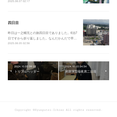
2025.08.07 02:17
四日目
昨日は一之輔兄との旅四日目でありました。6泊7
日ですから折り返しました。なんだかんだで早…
2025.08.05 02:56
2024.10.05 06:22
2024.10.03 04:54
トリプルヘッダー
池袋演芸場夜席二日目
Copyright ©Syunputei-Ichizo All rights reserved.