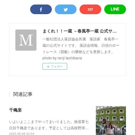
まくれ！！一蔵 －春風亭一蔵 公式サイト－
一般社団法人落語協会所属 落語家 春風亭一
蔵の公式サイトです。 落語会情報、日頃のボー
トレース（競艇）の勝敗などを更新します。
photo by renji tachibana
フォロー
関連記事
千穐楽
いよいよここまでやってまいりました。旅巡業七
日目千穐楽であります。予定としては高校野球…
2025.08.08 02:54