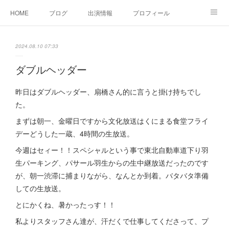
HOME
ブログ
出演情報
プロフィール
お問い合せ
2024.08.10 07:33
ダブルヘッダー
昨日はダブルヘッダー、扇橋さん的に言うと掛け持ちでし
た。
まずは朝一、金曜日ですから文化放送はくにまる食堂フライ
デーどうした一蔵、4時間の生放送。
今週はセィー！！スペシャルという事で東北自動車道下り羽
生パーキング、パサール羽生からの生中継放送だったのです
が、朝一渋滞に捕まりながら、なんとか到着。バタバタ準備
しての生放送。
とにかくね、暑かったっす！！
私よりスタッフさん達が、汗だくで仕事してくださって、プ