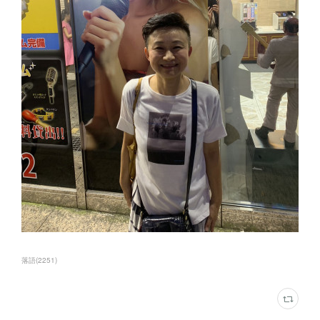
落語
(
2251
)