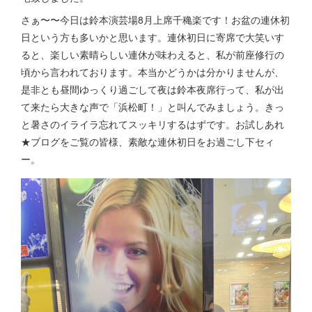
さぁ〜〜今日は鈴本演芸場8月上席千穐楽です！お盆の連休初
日という方も多いかと思います。連休初日に寄席で大笑いす
ると、楽しい素晴らしい連休が味わえると、私が前座修行の
頃から言われております。本当かどうかは分かりませんが、
是非とも昼間ゆっくり過ごして夜は鈴本夜席行って、私が出
て来たら大きな声で「浜松町！」と叫んでみましょう。きっ
と暑さのイライラ忘れてスッキリするはずです。お試しあれ
★ブログをご覧の皆様、素敵な連休初日をお過ごし下セィ
ー。