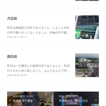
六日目
昨日は旅物語六日目でありました。いよいよ本丸
の甲子園へ行ってまいりました。灼熱の甲子園…
2025.08.07 02:17
四日目
昨日は一之輔兄との旅四日目でありました。6泊7
日ですから折り返しました。なんだかんだで早…
2025.08.05 02:56
2024.08.11 05:50
2024.08.09 03:10
鈴本夜席千穐楽
寄席8日目、神宮3日目