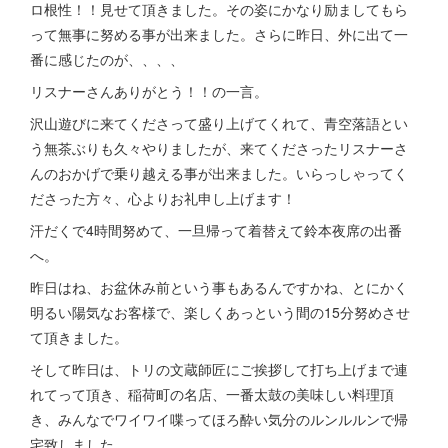
ロ根性！！見せて頂きました。その姿にかなり励ましてもら
って無事に努める事が出来ました。さらに昨日、外に出て一
番に感じたのが、、、、
リスナーさんありがとう！！の一言。
沢山遊びに来てくださって盛り上げてくれて、青空落語とい
う無茶ぶりも久々やりましたが、来てくださったリスナーさ
んのおかげで乗り越える事が出来ました。いらっしゃってく
ださった方々、心よりお礼申し上げます！
汗だくで4時間努めて、一旦帰って着替えて鈴本夜席の出番
へ。
昨日はね、お盆休み前という事もあるんですかね、とにかく
明るい陽気なお客様で、楽しくあっという間の15分努めさせ
て頂きました。
そして昨日は、トリの文蔵師匠にご挨拶して打ち上げまで連
れてって頂き、稲荷町の名店、一番太鼓の美味しい料理頂
き、みんなでワイワイ喋ってほろ酔い気分のルンルルンで帰
宅致しました。