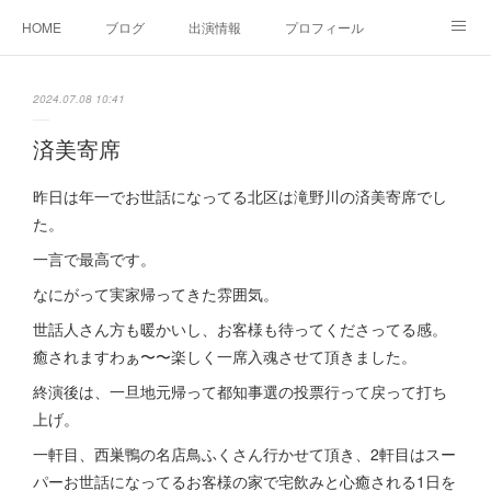
HOME
ブログ
出演情報
プロフィール
お問い合せ
2024.07.08 10:41
済美寄席
昨日は年一でお世話になってる北区は滝野川の済美寄席でし
た。
一言で最高です。
なにがって実家帰ってきた雰囲気。
世話人さん方も暖かいし、お客様も待ってくださってる感。
癒されますわぁ〜〜楽しく一席入魂させて頂きました。
終演後は、一旦地元帰って都知事選の投票行って戻って打ち
上げ。
一軒目、西巣鴨の名店鳥ふくさん行かせて頂き、2軒目はスー
パーお世話になってるお客様の家で宅飲みと心癒される1日を