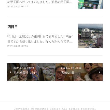
の甲子園へ行ってまいりました。灼熱の甲子園…
2025.08.07 02:17
四日目
昨日は一之輔兄との旅四日目でありました。6泊7
日ですから折り返しました。なんだかんだで早…
2025.08.05 02:56
2024.07.09 04:40
2024.07.07 03:00
熊本巡業打ち上げ
素敵な1日
Copyright ©Syunputei-Ichizo All rights reserved.