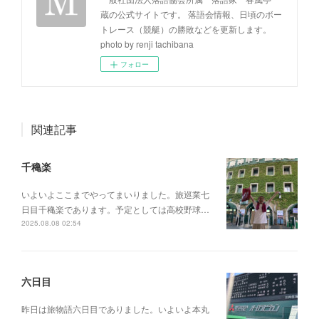
蔵の公式サイトです。 落語会情報、日頃のボー
トレース（競艇）の勝敗などを更新します。
photo by renji tachibana
フォロー
関連記事
千穐楽
いよいよここまでやってまいりました。旅巡業七
日目千穐楽であります。予定としては高校野球…
2025.08.08 02:54
六日目
昨日は旅物語六日目でありました。いよいよ本丸