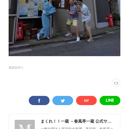
落語
(
2251
)
まくれ！！一蔵 －春風亭一蔵 公式サイト－
一般社団法人落語協会所属 落語家 春風亭一