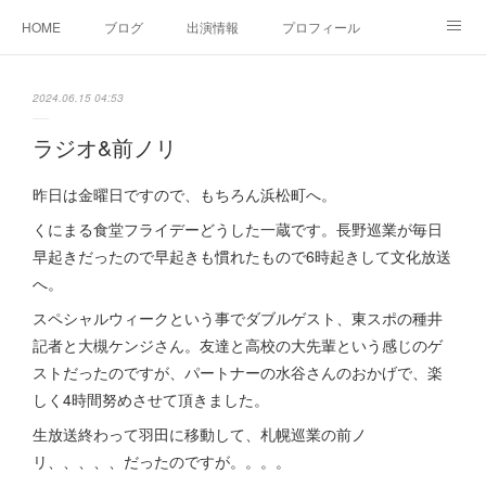
HOME
ブログ
出演情報
プロフィール
お問い合せ
2024.06.15 04:53
ラジオ&前ノリ
昨日は金曜日ですので、もちろん浜松町へ。
くにまる食堂フライデーどうした一蔵です。長野巡業が毎日
早起きだったので早起きも慣れたもので6時起きして文化放送
へ。
スペシャルウィークという事でダブルゲスト、東スポの種井
記者と大槻ケンジさん。友達と高校の大先輩という感じのゲ
ストだったのですが、パートナーの水谷さんのおかげで、楽
しく4時間努めさせて頂きました。
生放送終わって羽田に移動して、札幌巡業の前ノ
リ、、、、、だったのですが。。。。