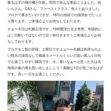
乗るはずの飛行機が欠航。羽田で色んな事起こりました。㐂
いちさん、CAさん、ファーストクラス、色々とありました。
ブログで書きたいのですが、18日の池袋での独演会でたっぷ
り喋ります。ご来場心よりお待ちしております。
さぁ〜今日は札幌公演です。15時開演だるま寄席。奇跡的に
は二日酔いではないので目一杯行きます！ご来場心よりお待
ちしております。
ブログをご覧の皆様、土曜日ですよぉ〜〜札幌は気持ちのよ
い晴天の湿気なしで風速３メートルくらいの追い風ふく日向
でも過ごしやすい陽気です。今、暑いなぁ〜と思った方は北
海道の春の風を思い出しましょう！素敵な1日が過ごせるはず
です。良い一日をお過ごしください。