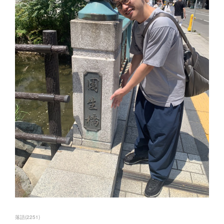
落語
(
2251
)