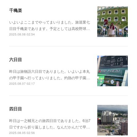
千穐楽
いよいよここまでやってまいりました。旅巡業七
日目千穐楽であります。予定としては高校野球…
2025.08.08 02:54
六日目
昨日は旅物語六日目でありました。いよいよ本丸
の甲子園へ行ってまいりました。灼熱の甲子園…
2025.08.07 02:17
四日目
昨日は一之輔兄との旅四日目でありました。6泊7
日ですから折り返しました。なんだかんだで早…
2025.08.05 02:56