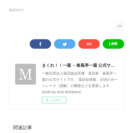
落語
(
2251
)
まくれ！！一蔵 －春風亭一蔵 公式サイト－
一般社団法人落語協会所属 落語家 春風亭一
蔵の公式サイトです。 落語会情報、日頃のボー
トレース（競艇）の勝敗などを更新します。
photo by renji tachibana
フォロー
関連記事