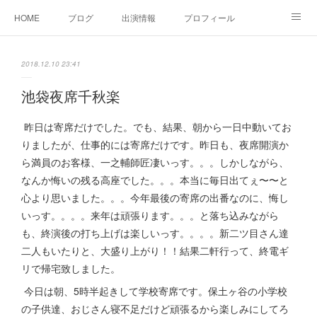
HOME
ブログ
出演情報
プロフィール
お問い合せ
2018.12.10 23:41
池袋夜席千秋楽
昨日は寄席だけでした。でも、結果、朝から一日中動いてお
りましたが、仕事的には寄席だけです。昨日も、夜席開演か
ら満員のお客様、一之輔師匠凄いっす。。。しかしながら、
なんか悔いの残る高座でした。。。本当に毎日出てぇ〜〜と
心より思いました。。。今年最後の寄席の出番なのに、悔し
いっす。。。。来年は頑張ります。。。と落ち込みながら
も、終演後の打ち上げは楽しいっす。。。。新二ツ目さん達
二人もいたりと、大盛り上がり！！結果二軒行って、終電ギ
リで帰宅致しました。
今日は朝、5時半起きして学校寄席です。保土ヶ谷の小学校
の子供達、おじさん寝不足だけど頑張るから楽しみにしてろ