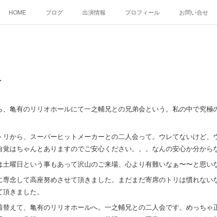
HOME
ブログ
出演情報
プロフィール
お問い合せ
ー
ら、亀有のリリオホールにて一之輔兄との兄弟会という。私の中で究極
トリから、スーパーヒットメーカーとの二人会って。ウレてないけど、
自覚はちゃんとありますのでご安心ください。。。なんの安心か分から
は土曜日という事もあって沢山のご来場、心より有難いなぁ〜〜と思い
に専念して高座努めさせて頂きました。まだまだ寄席のトリは慣れない
て頂きました。
着替えて、亀有のリリオホールへ。一之輔兄との二人会です。めっちゃ