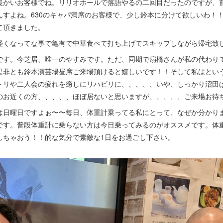
暖かいお客様でね。リリオホールで落語やるの二回目だったのですが、
んすよね。630のキャパ満席のお客様で、少し鈴本に分けて欲しいわ！
て頂きました。
軽くなってな事で亀有で中華食べて打ち上げてスキップしながら帰宅致
です。今芝居、唯一のやすみです。ただ、同期で扇橋さんが私の代わり
是非とも鈴本演芸場昼席ご来場頂けると嬉しいです！！そして私はとい
トリや二人会の疲れを癒しにリハビリに、、、、、いや、しっかり沼田
のお近くの方、、、、、ほぼ居ないと思いますが、、、、、ご来場お待
は日曜日ですよぉ〜〜毎日、体重計乗ってる私にとって、なぜか分かり
です。普段体重計に乗らない方は今日乗ってみるのがオススメです。体
しちゃおう！！的な気分で素敵な1日をお過ごし下さい。