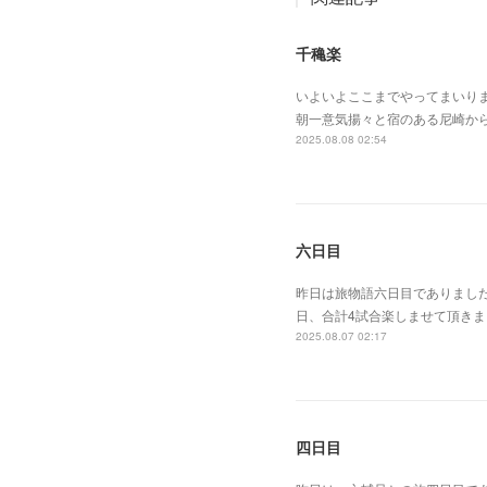
千穐楽
いよいよここまでやってまいり
朝一意気揚々と宿のある尼崎か
2025.08.08 02:54
六日目
昨日は旅物語六日目でありまし
日、合計4試合楽しませて頂き
2025.08.07 02:17
四日目