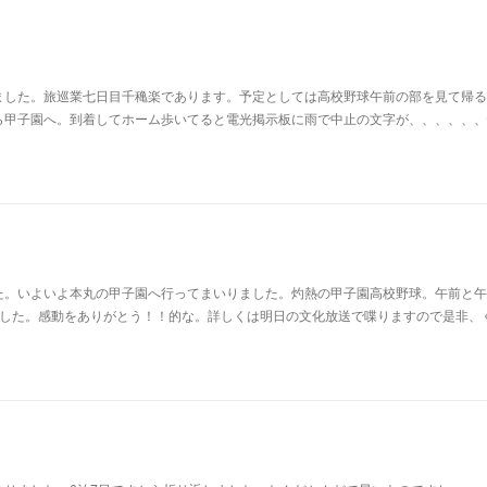
ました。旅巡業七日目千穐楽であります。予定としては高校野球午前の部を見て帰る
ら甲子園へ。到着してホーム歩いてると電光掲示板に雨で中止の文字が、、、、、、
た。いよいよ本丸の甲子園へ行ってまいりました。灼熱の甲子園高校野球。午前と午
ました。感動をありがとう！！的な。詳しくは明日の文化放送で喋りますので是非、