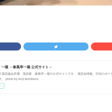
！一蔵 －春風亭一蔵 公式サイト－
人落語協会所属 落語家 春風亭一蔵の公式サイトです。 落語会情報、日頃のボー
hoto by renji tachibana
ー