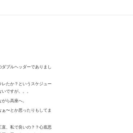
のダブルヘッダーでありまし
ウレたか？というスケジュー
ないですが。。。
ながら高座へ。
なぁ〜とか思ったりもしてま
正直、私で良いの？？心底思