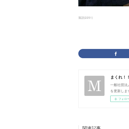
落語
(
2251
)
まくれ！
一般社団法
を更新します。 p
フォロ
関連記事