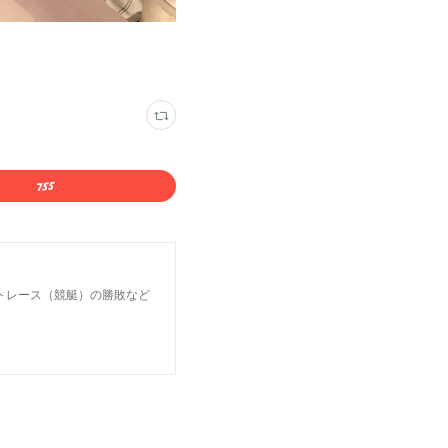
トレース（競艇）の勝敗など