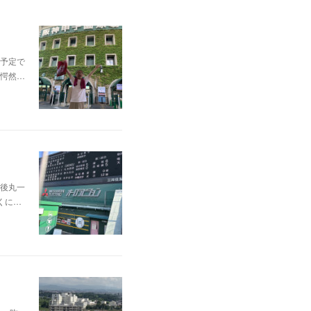
予定で
愕然…
後丸一
くに…