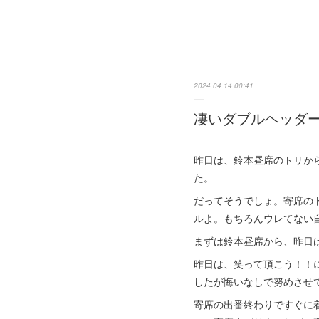
2024.04.14 00:41
凄いダブルヘッダ
昨日は、鈴本昼席のトリか
た。
だってそうでしょ。寄席の
ルよ。もちろんウレてない
まずは鈴本昼席から、昨日
昨日は、笑って頂こう！！
したが悔いなしで努めさせ
寄席の出番終わりですぐに