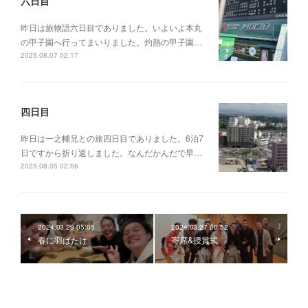
六日目
昨日は旅物語六日目でありました。いよいよ本丸
の甲子園へ行ってまいりました。灼熱の甲子園…
2025.08.07 02:17
四日目
昨日は一之輔兄との旅四日目でありました。6泊7
日ですから折り返しました。なんだかんだで早…
2025.08.05 02:56
2024.03.29 05:05
2024.03.27 00:52
春に羽ばたけ
寄席&授賞式