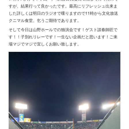
すが、結果行って良かったです。最高にリフレッシュ出来ま
した詳しくは明日のラジオで喋りますので11時から文化放送
クニマル食堂、乞うご期待であります。
そして今日は山野ホールでの独演会です！ゲスト談春師匠で
す！！子別れリレーです！一生ない企画だと思います！ご来
場マジでマジで宜しくお願い致します。