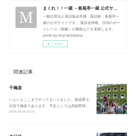
まくれ！！一蔵 －春風亭一蔵 公式サイト－
一般社団法人落語協会所属 落語家 春風亭一
蔵の公式サイトです。 落語会情報、日頃のボー
トレース（競艇）の勝敗などを更新します。
photo by renji tachibana
フォロー
関連記事
千穐楽
いよいよここまでやってまいりました。旅巡業七
日目千穐楽であります。予定としては高校野球…
2025.08.08 02:54