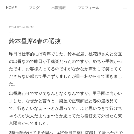
HOME
ブログ
出演情報
プロフィール
お問い合せ
2024.03.28 04:12
鈴本昼席&春の選抜
昨日は仕事的には寄席でした。鈴本昼席、桃花姉さんと交互
の出番なので昨日が千穐楽だったのですが、めちゃ手強かっ
たです。お客様入ってるのですがなかなか声出して笑ってく
ださらない感じで手こずりましたが目一杯やらせて頂きまし
た。
出番終わりでマジでなんとなくなんですが、甲子園に向かい
ました。なぜかと言うと、楽屋で正朝師匠と春の選抜見て
て、行きたいなぁ〜〜とか思ってて、ふと思いつきで行けち
ゃうのが大人だよなぁ〜とか思ってたら着替えて外出たら東
京駅向かってました。
3時間半かけて甲子園へ。4試合目完璧に堪能して帰ったので