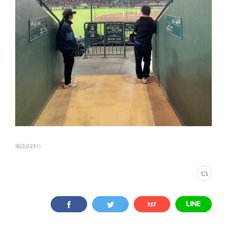
落語
(
2251
)