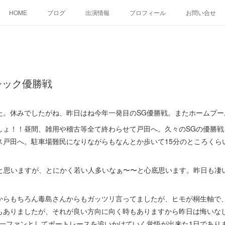
HOME
ブログ
出演情報
プロフィール
お問い合せ
シック優勝戦
た。休みでしたがね、昨日はね今年一発目のSG優勝戦。またホームプー
しょ！！昼間、雑用や稽古等全て終わらせて戸田へ。久々のSGの優勝戦
ス戸田へ。駐車場難民になりながらもなんとか歩いて15分のところくら
くると思いますが、とにかく若い人多いなぁ〜〜と心底思います。昨日も凄
からもちろん毒島さんからもガッツリ言ってましたが、ヒモが桐生軸で
もありましたが、それが良い方向に向く時もありますから昨日は悔いな
、一ファンとしてボートレースを追いかけていく覚悟が出来た1日であり