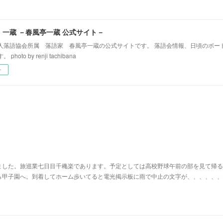
！一蔵 －春風亭一蔵 公式サイト－
人落語協会所属 落語家 春風亭一蔵の公式サイトです。 落語会情報、日頃のボー
hoto by renji tachibana
ー
ました。旅巡業七日目千穐楽であります。予定としては高校野球午前の部を見て帰る
ら甲子園へ。到着してホーム歩いてると電光掲示板に雨で中止の文字が、、、、、、