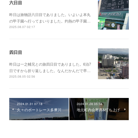
六日目
昨日は旅物語六日目でありました。いよいよ本丸
の甲子園へ行ってまいりました。灼熱の甲子園…
2025.08.07 02:17
四日目
昨日は一之輔兄との旅四日目でありました。6泊7
日ですから折り返しました。なんだかんだで早…
2025.08.05 02:56
2024.01.31 07:18
2024.01.28 05:34
久々のボートレース多摩川
地元町内会寄席&打ち上げ