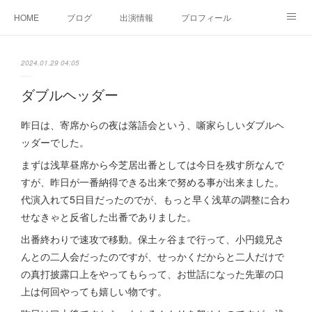
HOME
ブログ
出演情報
プロフィール
お問い合せ
2024.01.29 04:05
ダブルヘッダー
昨日は、寄席からの夜は落語会という、噺家らしいダブルヘ
ッダーでした。
まずは浅草昼席から今芝居出番としては今日を残す所なんで
すが、昨日が一番納得できる出来で努める事が出来ました。
代演入れて5日目だったのでが、もっと早く浅草の調整に合わ
せなきゃと反省した出番でありました。
出番終わりで速攻で移動。保土ヶ谷まで行って、小円鏡兄さ
んとの二人会だったのですが、せっかくだからと二人だけで
の真打披露口上をやってもらって、お世話になった先輩の口
上は何回やっても嬉しい物です。