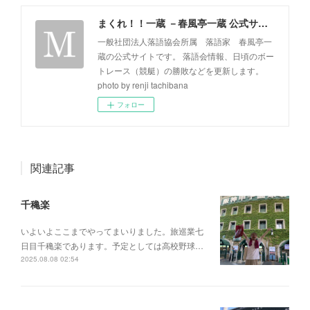
まくれ！！一蔵 －春風亭一蔵 公式サイト－
一般社団法人落語協会所属 落語家 春風亭一
蔵の公式サイトです。 落語会情報、日頃のボー
トレース（競艇）の勝敗などを更新します。
photo by renji tachibana
フォロー
関連記事
千穐楽
いよいよここまでやってまいりました。旅巡業七
日目千穐楽であります。予定としては高校野球…
2025.08.08 02:54