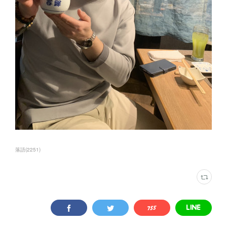
落語
(
2251
)