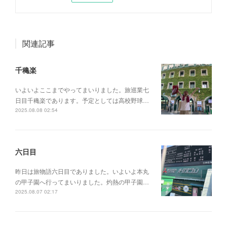
関連記事
千穐楽
いよいよここまでやってまいりました。旅巡業七
日目千穐楽であります。予定としては高校野球…
2025.08.08 02:54
六日目
昨日は旅物語六日目でありました。いよいよ本丸
の甲子園へ行ってまいりました。灼熱の甲子園…
2025.08.07 02:17