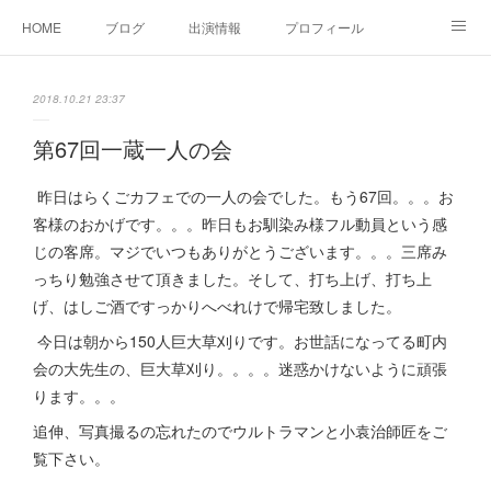
HOME
ブログ
出演情報
プロフィール
お問い合せ
2018.10.21 23:37
第67回一蔵一人の会
昨日はらくごカフェでの一人の会でした。もう67回。。。お
客様のおかげです。。。昨日もお馴染み様フル動員という感
じの客席。マジでいつもありがとうございます。。。三席み
っちり勉強させて頂きました。そして、打ち上げ、打ち上
げ、はしご酒ですっかりへべれけで帰宅致しました。
今日は朝から150人巨大草刈りです。お世話になってる町内
会の大先生の、巨大草刈り。。。。迷惑かけないように頑張
ります。。。
追伸、写真撮るの忘れたのでウルトラマンと小袁治師匠をご
覧下さい。