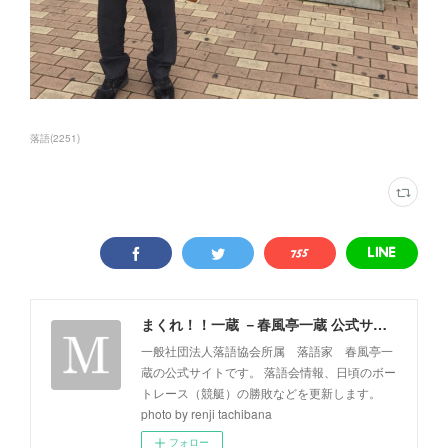
落語
(
2251
)
まくれ！！一蔵 －春風亭一蔵 公式サイト－
一般社団法人落語協会所属 落語家 春風亭一
蔵の公式サイトです。 落語会情報、日頃のボー
トレース（競艇）の勝敗などを更新します。
photo by renji tachibana
フォロー