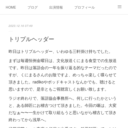
HOME
ブログ
出演情報
プロフィール
お問い合せ
2023.12.16 07:49
トリプルヘッダー
昨日はトリプルヘッダー、いわゆる三軒掛け持ちでした。
まずは毎週恒例金曜日は、文化放送くにまる食堂での生放送
です。昨日は落語会の一年を振り返る的なテーマだったので
すが、くにまるさんのお陰ですよ、めっちゃ楽しく喋らせて
頂きました。radikoやポッドキャストなんかでも、聴けると
思いますので、是非ともご視聴宜しくお願い致します。
ラジオ終わりで、落語協会事務所へ。何しに行ったかという
と、ある師匠にお稽古つけて頂きました。今回の噺は、大変
だなぁ〜〜一生かけて取り組もうと思いながら稽古して頂き
終わってから浅草へ。