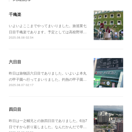
千穐楽
いよいよここまでやってまいりました。旅巡業七
日目千穐楽であります。予定としては高校野球…
2025.08.08 02:54
六日目
昨日は旅物語六日目でありました。いよいよ本丸
の甲子園へ行ってまいりました。灼熱の甲子園…
2025.08.07 02:17
四日目
昨日は一之輔兄との旅四日目でありました。6泊7
日ですから折り返しました。なんだかんだで早…