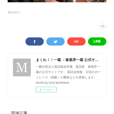
落語
(
2251
)
まくれ！！一蔵 －春風亭一蔵 公式サイト－
一般社団法人落語協会所属 落語家 春風亭一
蔵の公式サイトです。 落語会情報、日頃のボー
トレース（競艇）の勝敗などを更新します。
photo by renji tachibana
フォロー
関連記事