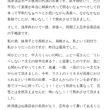
浅草演芸ホール夜席の代演の出番です。鉄平師匠いて、たけ
平兄いて楽屋が本当に林家の方って明るいなぁ〜〜そして日
本って平和だなぁ〜〜とか思いながら高座へ。なかなかなお
客様でしたが、悔いなし！！で努めさせて頂きました。
そして、浅草終わりで一路、赤坂へ。同期三人忘年会落語会
の千穐楽です。
私の弟、妹弟子と小燕枝さん、扇橋さん、私という顔付で、
私がトリだったのですが、昨日は最高でした。
何がというと、中入りくらいの時に、ふと一花さんに「リレ
ーしない？文七の前半出来る？」と提案したのですが、急に
も関わらずやってくれて、急遽、一蔵、一花のリレー文七を
やらせて頂きました。今年、ラストのトリネタが高座にかけ
られるという昨日の出番。一花さんからのバトンを必ず良い
形でゴールに持っていこう！！という気持ちも重なって、完
璧とは全然言えませんが、悔いなし！！で努めさせて頂きま
した。
終演後はね落語会の名前がもう、忘年会って書いてあるくら