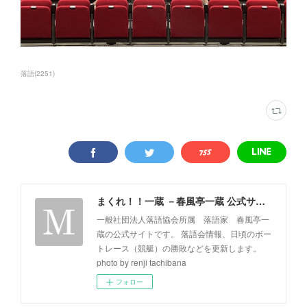
落語
(
2251
)
まくれ！！一蔵 －春風亭一蔵 公式サイト－
一般社団法人落語協会所属 落語家 春風亭一
蔵の公式サイトです。 落語会情報、日頃のボー
トレース（競艇）の勝敗などを更新します。
photo by renji tachibana
フォロー