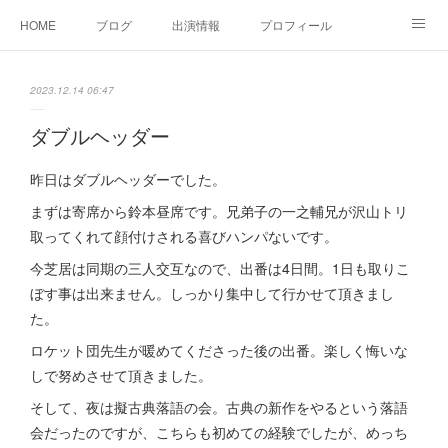
HOME
ブログ
出演情報
プロフィール
お問い合せ
2023.12.14 06:47
ダブルヘッダー
昨日はダブルヘッダーでした。
まずは寄席から鈴本昼席です。兄弟子の一之輔兄が沢山トリ
取ってくれて顔付けされる喜びハンパないです。
今芝居は同期の三人交互なので、出番は4日間。1日も取りこ
ぼす事は出来ません。しっかり集中して行かせて頂きまし
た。
ロケット団先生が暖めてくださった後の出番。楽しく悔いな
しで努めさせて頂きました。
そして、夜は擬古典落語の会。古典の新作をやるという落語
会だったのですが、こちらも初めての経験でしたが、めっち