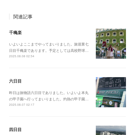
関連記事
千穐楽
いよいよここまでやってまいりました。旅巡業七
日目千穐楽であります。予定としては高校野球…
2025.08.08 02:54
六日目
昨日は旅物語六日目でありました。いよいよ本丸
の甲子園へ行ってまいりました。灼熱の甲子園…
2025.08.07 02:17
四日目