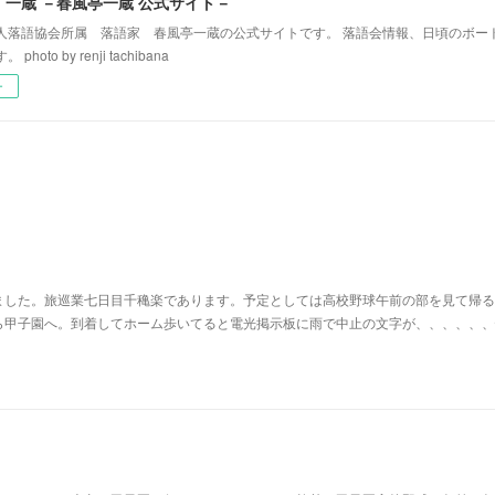
！一蔵 －春風亭一蔵 公式サイト－
人落語協会所属 落語家 春風亭一蔵の公式サイトです。 落語会情報、日頃のボー
hoto by renji tachibana
ー
ました。旅巡業七日目千穐楽であります。予定としては高校野球午前の部を見て帰る
ら甲子園へ。到着してホーム歩いてると電光掲示板に雨で中止の文字が、、、、、、