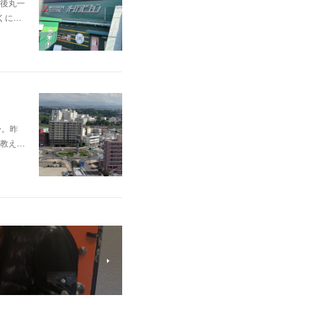
後丸一
くに…
〜。昨
教え…