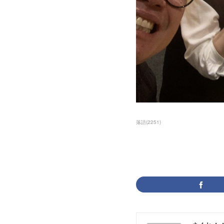
落語
(
2251
)