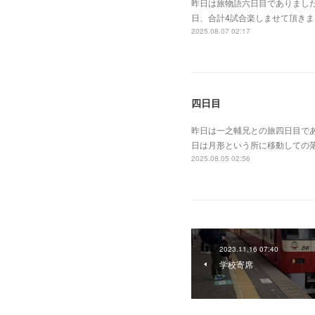
昨日は旅物語六日目でありまし
日、合計4試合楽しませて頂き
2025.08.07 02:17
四日目
昨日は一之輔兄との旅四日目で
日は月形という所に移動しての
2025.08.05 02:56
2023.11.16 07:40
学校寄席