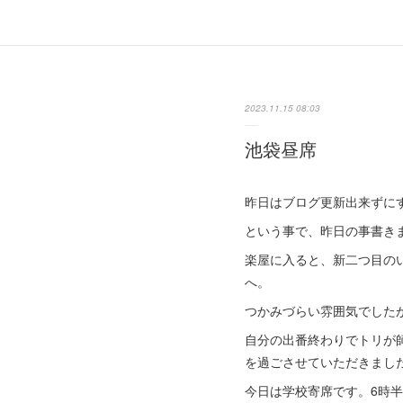
2023.11.15 08:03
池袋昼席
昨日はブログ更新出来ずに
という事で、昨日の事書き
楽屋に入ると、新二つ目の
へ。
つかみづらい雰囲気でした
自分の出番終わりでトリが
を過ごさせていただきまし
今日は学校寄席です。6時