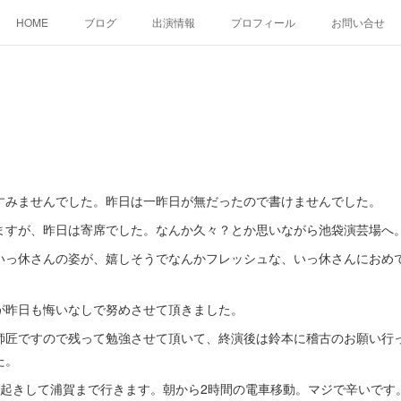
HOME
ブログ
出演情報
プロフィール
お問い合せ
すみませんでした。昨日は一昨日が無だったので書けませんでした。
ますが、昨日は寄席でした。なんか久々？とか思いながら池袋演芸場へ
いっ休さんの姿が、嬉しそうでなんかフレッシュな、いっ休さんにおめ
が昨日も悔いなしで努めさせて頂きました。
師匠ですので残って勉強させて頂いて、終演後は鈴本に稽古のお願い行
た。
半起きして浦賀まで行きます。朝から2時間の電車移動。マジで辛いです