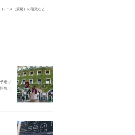
トレース（競艇）の勝敗など
予定で
愕然…