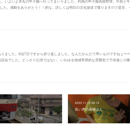
た。いよいよ本丸の甲子園へ行ってまいりました。灼熱の甲子園高校野球。午前と午
ました。感動をありがとう！！的な。詳しくは明日の文化放送で喋りますので是非、
ありました。6泊7日ですから折り返しました。なんだかんだで早いものですねぇ〜
落語会でした。どっさり公演ではない、いわゆる地域寄席的な雰囲気で子供達に小噺
2023.11.13 08:13
良い声の扇橋さん