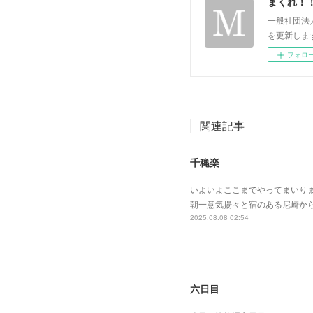
まくれ！
一般社団法
を更新します。 p
フォロ
関連記事
千穐楽
いよいよここまでやってまいり
朝一意気揚々と宿のある尼崎か
2025.08.08 02:54
六日目