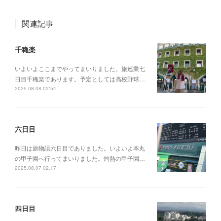
関連記事
千穐楽
いよいよここまでやってまいりました。旅巡業七
日目千穐楽であります。予定としては高校野球…
2025.08.08 02:54
六日目
昨日は旅物語六日目でありました。いよいよ本丸
の甲子園へ行ってまいりました。灼熱の甲子園…
2025.08.07 02:17
四日目