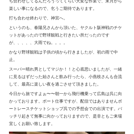
ち合わせしてるんだろうってくらい大変な作業で、来月から
楽しい事になるので、乞うご期待であります。
打ち合わせ終わりで、神宮へ。
というのも、春陽兄さんから頂いた、ヤクルト阪神戦のチケ
ットがあったので野球観戦と行きたい所だったのです
が、、、、、大雨でね。。。。
かなり野球観戦は子供の頃から行きましたが、初の雨で中
止。
スーパー晴れ男としてマジか！！と心底思いましたが、一緒
に見るはずだった始さんと飲み行ったら、小燕枝さんも合流
して、最高に楽しい夜を過ごさせて頂きました。
今日から旅ですよぉ〜〜朝一から飛行機乗って広島は呉に向
かっております。ボート仕事ですが、配信ではありませんボ
ートレースチケットショップ呉での予想会での出演です。バ
ッチリ起きて無事に向かっておりますので、是非ともご来場
宜しくお願い致します。