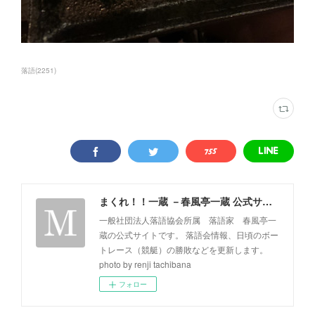
落語
(
2251
)
まくれ！！一蔵 －春風亭一蔵 公式サイト－
一般社団法人落語協会所属 落語家 春風亭一
蔵の公式サイトです。 落語会情報、日頃のボー
トレース（競艇）の勝敗などを更新します。
photo by renji tachibana
フォロー