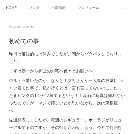
HOME
ブログ
出演情報
プロフィール
お問い合せ
2023.09.23 03:10
初めての事
昨日は落語的には休みでしたが、朝からバタバタしておりま
した。
まずは朝一から師匠のお宅へ色々とお願いへ。
ウルトラ驚いたのが、なんと！女将さんが三人集の披露目Tシ
ャツ着てた事で、私が行くとは一言も言ってないのに、たま
たまピンクのTシャツ着てるという！！流石に写真は撮れなか
ったのですが、マジで嬉しいとか思いながら、次は東銀座
へ。
先週発表しましたが、毎週のレギュラー、ボーラジがリニュ
ーアルするのですが、その打ち合わせ。もう、今月で何回打