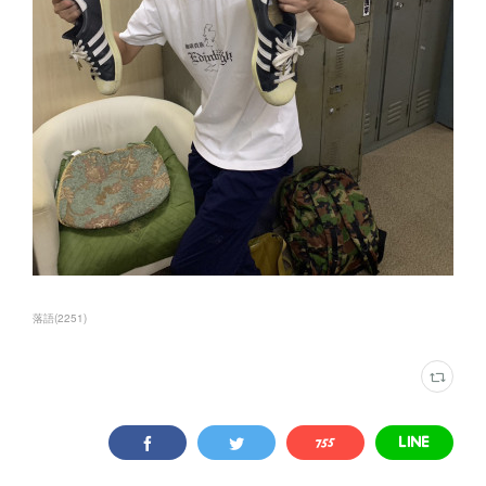
落語
(
2251
)