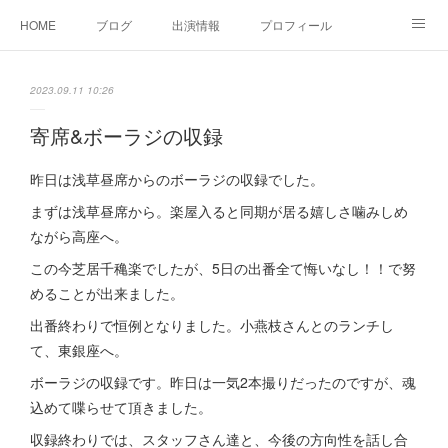
HOME
ブログ
出演情報
プロフィール
お問い合せ
2023.09.11 10:26
寄席&ボーラジの収録
昨日は浅草昼席からのボーラジの収録でした。
まずは浅草昼席から。楽屋入ると同期が居る嬉しさ噛みしめ
ながら高座へ。
この今芝居千穐楽でしたが、5日の出番全て悔いなし！！で努
めることが出来ました。
出番終わりで恒例となりました。小燕枝さんとのランチし
て、東銀座へ。
ボーラジの収録です。昨日は一気2本撮りだったのですが、魂
込めて喋らせて頂きました。
収録終わりでは、スタッフさん達と、今後の方向性を話し合