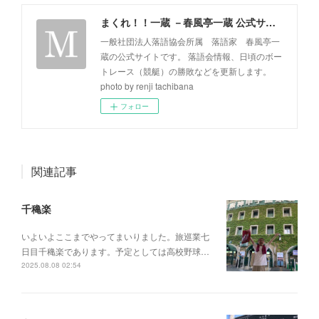
まくれ！！一蔵 －春風亭一蔵 公式サイト－
一般社団法人落語協会所属 落語家 春風亭一
蔵の公式サイトです。 落語会情報、日頃のボー
トレース（競艇）の勝敗などを更新します。
photo by renji tachibana
フォロー
関連記事
千穐楽
いよいよここまでやってまいりました。旅巡業七
日目千穐楽であります。予定としては高校野球…
2025.08.08 02:54