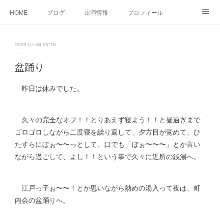
HOME
ブログ
出演情報
プロフィール
お問い合せ
2023.07.08 03:16
盆踊り
昨日は休みでした。
久々の完全なオフ！！とりあえず寝よう！！と昼過ぎまで
ゴロゴロしながら二度寝を繰り返して、夕方目が覚めて、ひ
たすらにぼぉ〜〜っとして、口でも「ぼぉ〜〜〜」とか言い
ながら過ごして、よし！！という事で久々に近所の銭湯へ。
江戸っ子ぉ〜〜！とか思いながら熱めの湯入って夜は、町
内会の盆踊りへ。