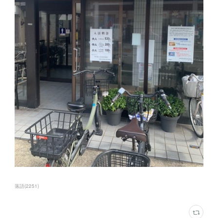
落語
(
2251
)