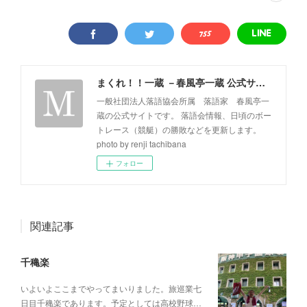
まくれ！！一蔵 －春風亭一蔵 公式サイト－
一般社団法人落語協会所属 落語家 春風亭一
蔵の公式サイトです。 落語会情報、日頃のボー
トレース（競艇）の勝敗などを更新します。
photo by renji tachibana
フォロー
関連記事
千穐楽
いよいよここまでやってまいりました。旅巡業七
日目千穐楽であります。予定としては高校野球…