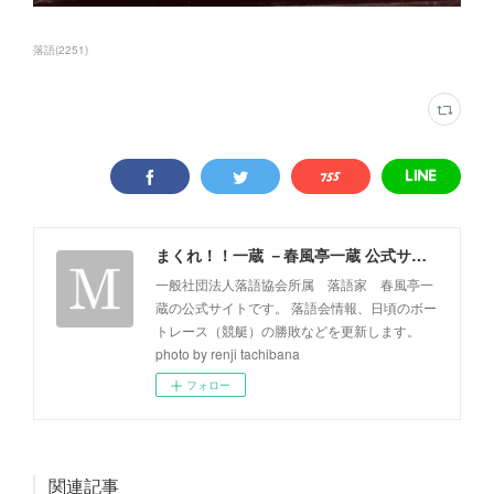
落語
(
2251
)
まくれ！！一蔵 －春風亭一蔵 公式サイト－
一般社団法人落語協会所属 落語家 春風亭一
蔵の公式サイトです。 落語会情報、日頃のボー
トレース（競艇）の勝敗などを更新します。
photo by renji tachibana
フォロー
関連記事