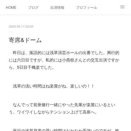
HOME
ブログ
出演情報
プロフィール
お問い合せ
2023.06.17 02:26
寄席&ドーム
昨日は、落語的には浅草演芸ホールの出番でした。興行的
には六日目ですが、私的には小燕枝さんとの交互出演ですか
ら、5日目千穐楽でした。
浅草の浅い時間はね楽屋がね、楽しいの！！
なんでって前座修行一緒にやった先輩が楽屋にいるとい
う。ワイワイしながらテンション上げて高座へ。
平日の浅草昼席の早い時間はなかなか手強いのですが、昨