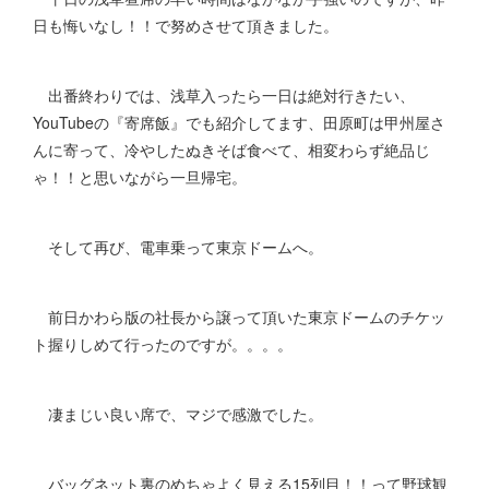
日も悔いなし！！で努めさせて頂きました。
出番終わりでは、浅草入ったら一日は絶対行きたい、
YouTubeの『寄席飯』でも紹介してます、田原町は甲州屋さ
んに寄って、冷やしたぬきそば食べて、相変わらず絶品じ
ゃ！！と思いながら一旦帰宅。
そして再び、電車乗って東京ドームへ。
前日かわら版の社長から譲って頂いた東京ドームのチケッ
ト握りしめて行ったのですが。。。。
凄まじい良い席で、マジで感激でした。
バッグネット裏のめちゃよく見える15列目！！って野球観