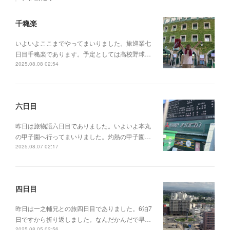
千穐楽
いよいよここまでやってまいりました。旅巡業七
日目千穐楽であります。予定としては高校野球…
2025.08.08 02:54
六日目
昨日は旅物語六日目でありました。いよいよ本丸
の甲子園へ行ってまいりました。灼熱の甲子園…
2025.08.07 02:17
四日目
昨日は一之輔兄との旅四日目でありました。6泊7
日ですから折り返しました。なんだかんだで早…
2025.08.05 02:56