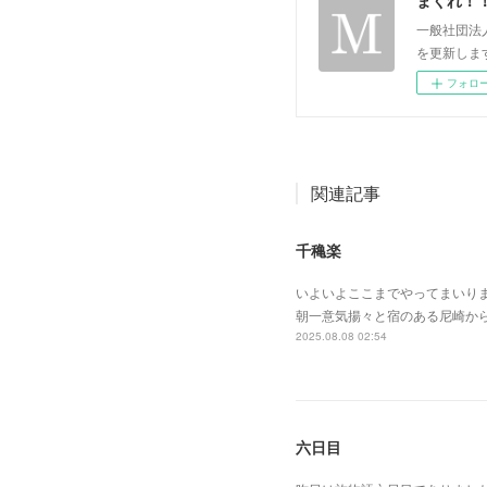
一般社団法
を更新します。 p
フォロ
関連記事
千穐楽
いよいよここまでやってまいり
朝一意気揚々と宿のある尼崎か
2025.08.08 02:54
六日目