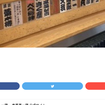
！一蔵 －春風亭一蔵 公式サイト－