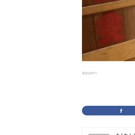
落語
(
2251
)
まくれ！