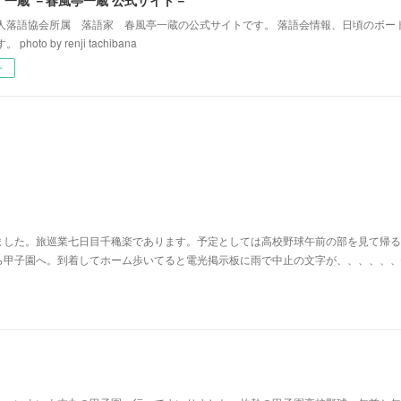
人落語協会所属 落語家 春風亭一蔵の公式サイトです。 落語会情報、日頃のボー
hoto by renji tachibana
ー
ました。旅巡業七日目千穐楽であります。予定としては高校野球午前の部を見て帰る
ら甲子園へ。到着してホーム歩いてると電光掲示板に雨で中止の文字が、、、、、、