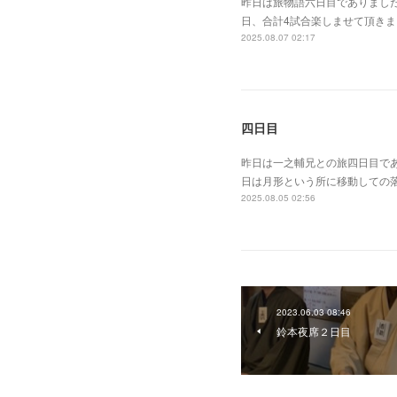
昨日は旅物語六日目でありまし
日、合計4試合楽しませて頂き
2025.08.07 02:17
四日目
昨日は一之輔兄との旅四日目で
日は月形という所に移動しての
2025.08.05 02:56
2023.06.03 08:46
鈴本夜席２日目