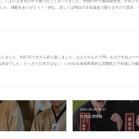
た。いよいよ本丸の甲子園へ行ってまいりました。灼熱の甲子園高校野球。午前と午
ました。感動をありがとう！！的な。詳しくは明日の文化放送で喋りますので是非、
ありました。6泊7日ですから折り返しました。なんだかんだで早いものですねぇ〜
落語会でした。どっさり公演ではない、いわゆる地域寄席的な雰囲気で子供達に小噺
2023.06.02 04:27
６月出演情報