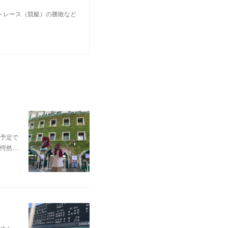
トレース（競艇）の勝敗など
予定で
愕然…