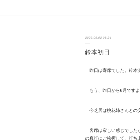
2023.06.02 08:24
鈴本初日
昨日は寄席でした。鈴本演
もう、昨日から6月ですよ
今芝居は桃花姉さんとの交
客席は寂しい感じでしたが
の真打にご挨拶して、打ち