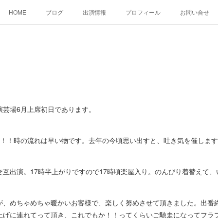
HOME
ブログ
出演情報
プロフィール
お問い合せ
芸場6月上席初日であります。
！！時の流れは早い物です。去年の今頃思い出すと、吐き気を催します
互出演。17時半上がりですので17時頃楽屋入り。のんびり着替えて、
、めちゃめちゃ暖かいお客様で、楽しく努めさせて頂きました。出番
上げに連れてって頂き、これでもか！！ってくらいご馳走になってフラ