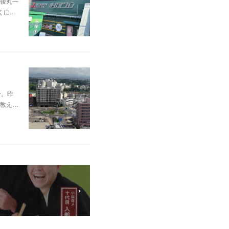
後丸一
くに…
〜。昨
教え…