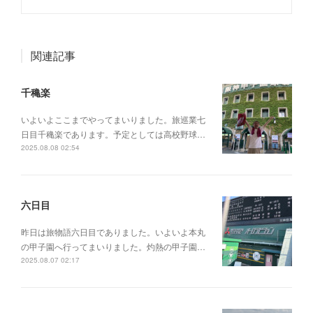
関連記事
千穐楽
いよいよここまでやってまいりました。旅巡業七
日目千穐楽であります。予定としては高校野球…
2025.08.08 02:54
六日目
昨日は旅物語六日目でありました。いよいよ本丸
の甲子園へ行ってまいりました。灼熱の甲子園…
2025.08.07 02:17