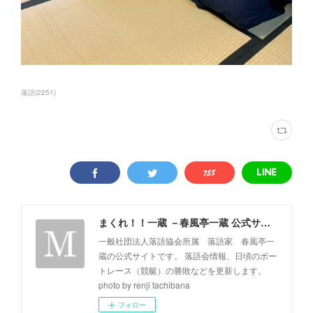
落語
(
2251
)
まくれ！！一蔵 －春風亭一蔵 公式サイト－
一般社団法人落語協会所属 落語家 春風亭一
蔵の公式サイトです。 落語会情報、日頃のボー
トレース（競艇）の勝敗などを更新します。
photo by renji tachibana
フォロー