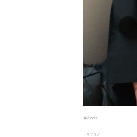
落語
(
2251
)
1
リブログ