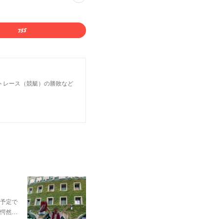
トレース（競艇）の勝敗など
予定で
愕然…