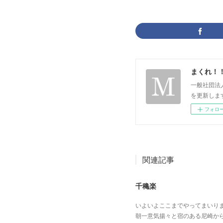
まくれ！
一般社団法
を更新します。 p
フォロ
関連記事
千穐楽
いよいよここまでやってまいり
朝一意気揚々と宿のある尼崎か