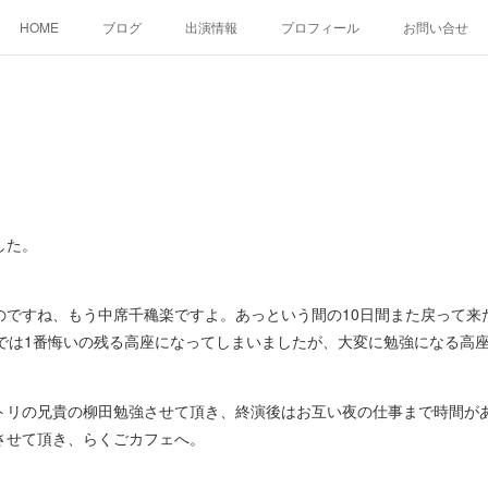
HOME
ブログ
出演情報
プロフィール
お問い合せ
した。
ですね、もう中席千穐楽ですよ。あっという間の10日間また戻って来た
日では1番悔いの残る高座になってしまいましたが、大変に勉強になる高
リの兄貴の柳田勉強させて頂き、終演後はお互い夜の仕事まで時間が
させて頂き、らくごカフェへ。