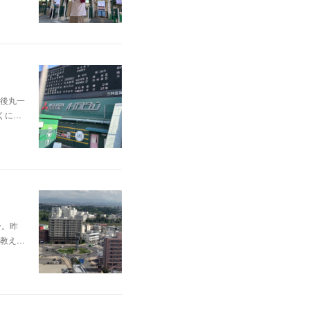
後丸一
くに…
〜。昨
教え…