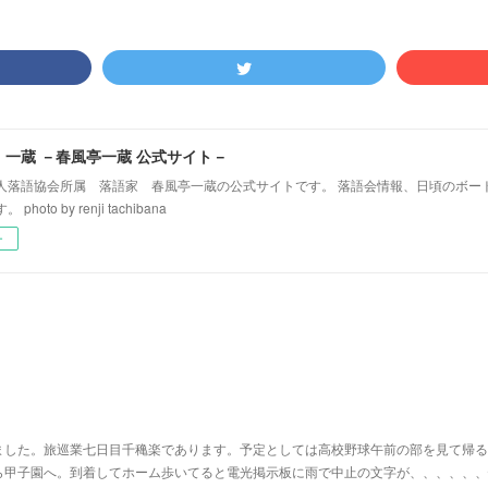
！一蔵 －春風亭一蔵 公式サイト－
人落語協会所属 落語家 春風亭一蔵の公式サイトです。 落語会情報、日頃のボー
hoto by renji tachibana
ー
ました。旅巡業七日目千穐楽であります。予定としては高校野球午前の部を見て帰る
ら甲子園へ。到着してホーム歩いてると電光掲示板に雨で中止の文字が、、、、、、