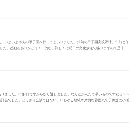
た。いよいよ本丸の甲子園へ行ってまいりました。灼熱の甲子園高校野球。午前と午
ました。感動をありがとう！！的な。詳しくは明日の文化放送で喋りますので是非、
ありました。6泊7日ですから折り返しました。なんだかんだで早いものですねぇ〜
落語会でした。どっさり公演ではない、いわゆる地域寄席的な雰囲気で子供達に小噺