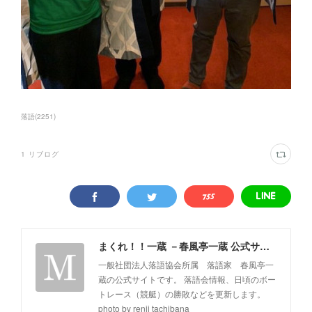
落語
(
2251
)
1
リブログ
まくれ！！一蔵 －春風亭一蔵 公式サイト－
一般社団法人落語協会所属 落語家 春風亭一
蔵の公式サイトです。 落語会情報、日頃のボー
トレース（競艇）の勝敗などを更新します。
photo by renji tachibana