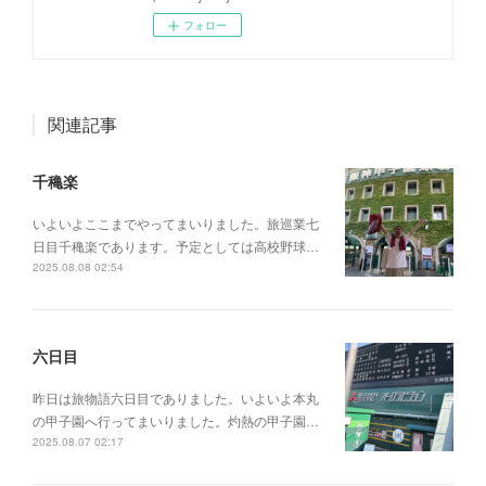
フォロー
関連記事
千穐楽
いよいよここまでやってまいりました。旅巡業七
日目千穐楽であります。予定としては高校野球…
2025.08.08 02:54
六日目
昨日は旅物語六日目でありました。いよいよ本丸
の甲子園へ行ってまいりました。灼熱の甲子園…
2025.08.07 02:17