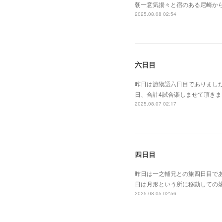
朝一意気揚々と宿のある尼崎か
2025.08.08 02:54
六日目
昨日は旅物語六日目でありまし
日、合計4試合楽しませて頂き
2025.08.07 02:17
四日目
昨日は一之輔兄との旅四日目で
日は月形という所に移動しての
2025.08.05 02:56