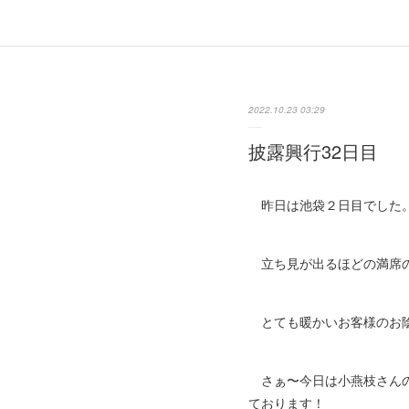
2022.10.23 03:29
披露興行32日目
昨日は池袋２日目でした
立ち見が出るほどの満席の
とても暖かいお客様のお陰
さぁ〜今日は小燕枝さんの
ております！