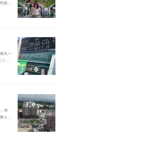
愕然…
後丸一
くに…
〜。昨
教え…