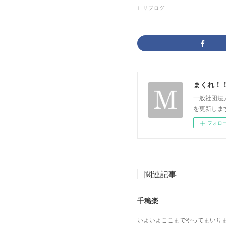
1
リブログ
まくれ！
一般社団法
を更新します。 p
フォロ
関連記事
千穐楽
いよいよここまでやってまいり