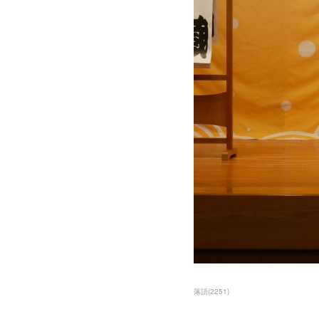
落語
(
2251
)