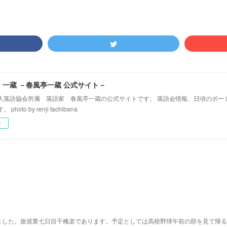
！一蔵 －春風亭一蔵 公式サイト－
人落語協会所属 落語家 春風亭一蔵の公式サイトです。 落語会情報、日頃のボー
hoto by renji tachibana
ー
ました。旅巡業七日目千穐楽であります。予定としては高校野球午前の部を見て帰る