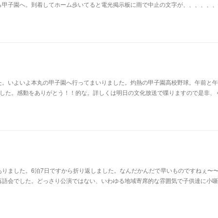
ら甲子園へ。到着してホーム歩いてると電光掲示板に雨で中止の文字が、、、、、、
た。いよいよ本丸の甲子園へ行ってまいりました。灼熱の甲子園高校野球。午前と午
ました。感動をありがとう！！的な。詳しくは明日の文化放送で喋りますので是非、
ありました。6泊7日ですから折り返しました。なんだかんだで早いものですねぇ〜
落語会でした。どっさり公演ではない、いわゆる地域寄席的な雰囲気で子供達に小噺