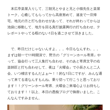
末広亭楽屋入りして、三朝兄とやまと兄と小猫先生と楽屋
トーク。心癒してもらってから高座努めて、速攻で一旦帰
宅。地元の方と打ち合わせがあって、それが終わってからは
池袋に移動して、地方を回る真打披露興行の打ち合わせ。テ
レボートやってる暇のない1日を過ごさせて頂きました。
で、昨日だけじゃないんすよ。。。今日もなんすわ。。。
まずは朝一で11時開演で、野方の『グリーンホール寄席』や
って、協会行って三人集打ち合わせ。そのあと寄席文字の右
楽師匠と打ち合わせして、夜は『火曜会』で小辰さんと二人
会。いつ稽古するんだよぉ〜！！的な1日にですが、みんな通
って来てる道なんすもんね。乗り切って行こうと思っており
ます！！グリーンホール寄席、火曜会ご来場心よりお待ちし
ております！！以上、本日の愚痴ブログで御座いました。こ
んなんですみません。