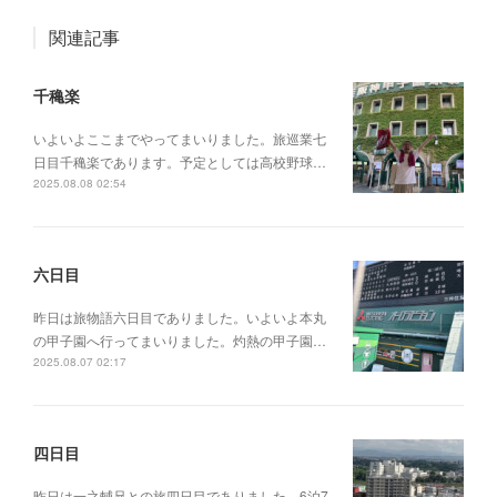
関連記事
千穐楽
いよいよここまでやってまいりました。旅巡業七
日目千穐楽であります。予定としては高校野球…
2025.08.08 02:54
六日目
昨日は旅物語六日目でありました。いよいよ本丸
の甲子園へ行ってまいりました。灼熱の甲子園…
2025.08.07 02:17
四日目
昨日は一之輔兄との旅四日目でありました。6泊7