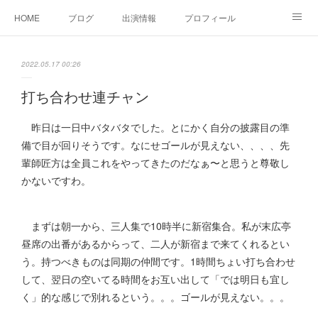
HOME
ブログ
出演情報
プロフィール
お問い合せ
2022.05.17 00:26
打ち合わせ連チャン
昨日は一日中バタバタでした。とにかく自分の披露目の準
備で目が回りそうです。なにせゴールが見えない、、、、先
輩師匠方は全員これをやってきたのだなぁ〜と思うと尊敬し
かないですわ。
まずは朝一から、三人集で10時半に新宿集合。私が末広亭
昼席の出番があるからって、二人が新宿まで来てくれるとい
う。持つべきものは同期の仲間です。1時間ちょい打ち合わせ
して、翌日の空いてる時間をお互い出して「では明日も宜し
く」的な感じで別れるという。。。ゴールが見えない。。。