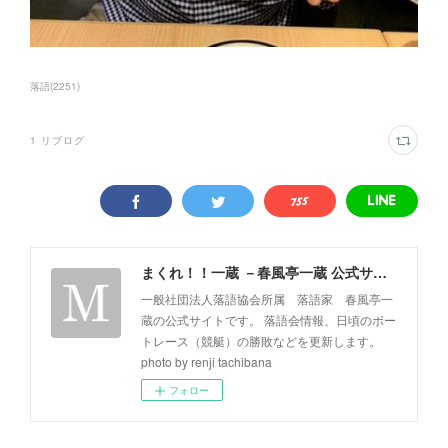
落語
(
2251
)
1
リブログ
まくれ！！一蔵 －春風亭一蔵 公式サイト－
一般社団法人落語協会所属 落語家 春風亭一
蔵の公式サイトです。 落語会情報、日頃のボー
トレース（競艇）の勝敗などを更新します。
photo by renji tachibana
フォロー