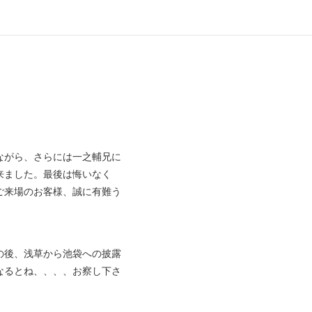
ながら、さらには一之輔兄に
来ました。最後は悔いなく
ご来場のお客様、誠に有難う
の後、浅草から池袋への披露
なるとね、、、、お察し下さ