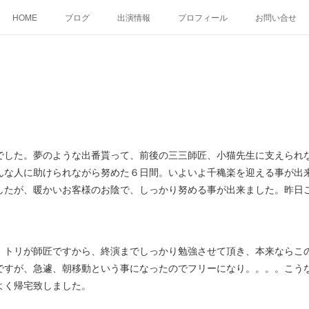
HOME
ブログ
出演情報
プロフィール
お問い合せ
した。夢のような出番貰って、前後の三三師匠、小猫先生に支えられ
んな人に助けられながら努めた６日間。いよいよ千穐楽を迎える事が出
したが、暖かいお客様のお陰で、しっかり努める事が出来ました。昨日
トリが師匠ですから、終演までしっかり勉強させて頂き、本来ならこ
ですが、急遽、朝移動という事になったのでフリーになり。。。。こう
よく帰宅致しました。