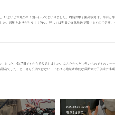
た。いよいよ本丸の甲子園へ行ってまいりました。灼熱の甲子園高校野球。午前と午
ました。感動をありがとう！！的な。詳しくは明日の文化放送で喋りますので是非、
ありました。6泊7日ですから折り返しました。なんだかんだで早いものですねぇ〜
落語会でした。どっさり公演ではない、いわゆる地域寄席的な雰囲気で子供達に小噺
2022.04.20 05:09
寄席&披露目