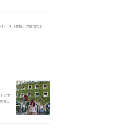
トレース（競艇）の勝敗など
予定で
愕然…