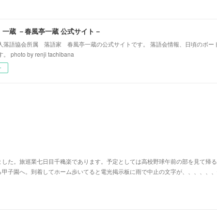
！一蔵 －春風亭一蔵 公式サイト－
人落語協会所属 落語家 春風亭一蔵の公式サイトです。 落語会情報、日頃のボー
hoto by renji tachibana
ー
ました。旅巡業七日目千穐楽であります。予定としては高校野球午前の部を見て帰る
ら甲子園へ。到着してホーム歩いてると電光掲示板に雨で中止の文字が、、、、、、