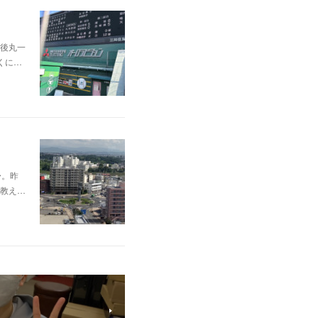
後丸一
くに…
〜。昨
教え…