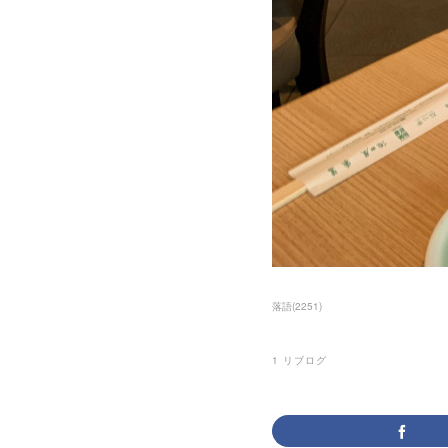
落語
(
2251
)
1
リブログ