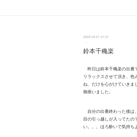
2022.04.21 01:21
鈴本千穐楽
昨日は鈴本千穐楽の出番で
リラックスさせて頂き、色
ね、だけを心がけていきま
御座いました。
自分の出番終わった後は、
目の引っ越しが入ってたの
い。。。ほろ酔いで気持ち