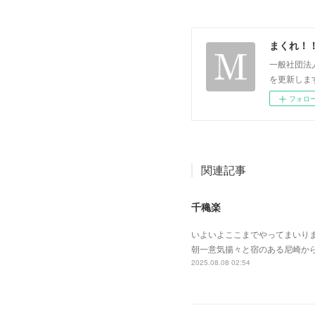
まくれ！
一般社団法
を更新します。 p
フォロ
関連記事
千穐楽
いよいよここまでやってまいり
朝一意気揚々と宿のある尼崎か
2025.08.08 02:54