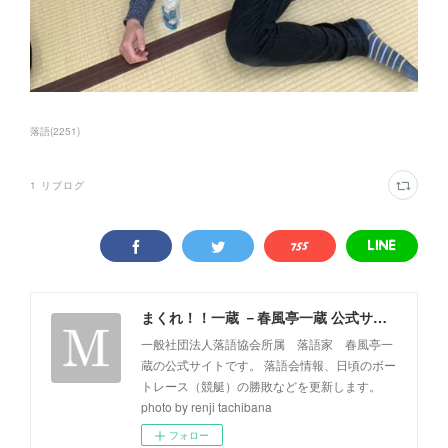
落語
(
2251
)
1
リブログ
まくれ！！一蔵 －春風亭一蔵 公式サイト－
一般社団法人落語協会所属 落語家 春風亭一
蔵の公式サイトです。 落語会情報、日頃のボー
トレース（競艇）の勝敗などを更新します。
photo by renji tachibana
フォロー