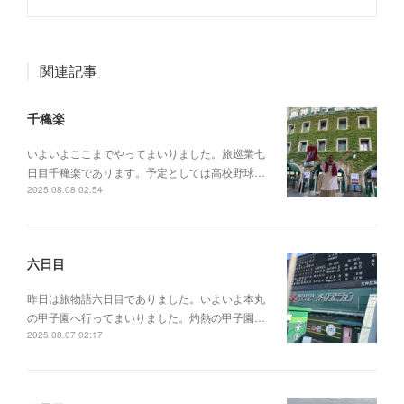
関連記事
千穐楽
いよいよここまでやってまいりました。旅巡業七
日目千穐楽であります。予定としては高校野球…
2025.08.08 02:54
六日目
昨日は旅物語六日目でありました。いよいよ本丸
の甲子園へ行ってまいりました。灼熱の甲子園…
2025.08.07 02:17