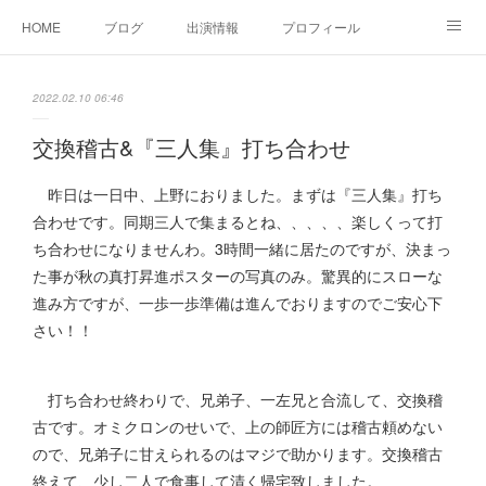
HOME
ブログ
出演情報
プロフィール
お問い合せ
2022.02.10 06:46
交換稽古&『三人集』打ち合わせ
昨日は一日中、上野におりました。まずは『三人集』打ち
合わせです。同期三人で集まるとね、、、、、楽しくって打
ち合わせになりませんわ。3時間一緒に居たのですが、決まっ
た事が秋の真打昇進ポスターの写真のみ。驚異的にスローな
進み方ですが、一歩一歩準備は進んでおりますのでご安心下
さい！！
打ち合わせ終わりで、兄弟子、一左兄と合流して、交換稽
古です。オミクロンのせいで、上の師匠方には稽古頼めない
ので、兄弟子に甘えられるのはマジで助かります。交換稽古
終えて、少し二人で食事して清く帰宅致しました。