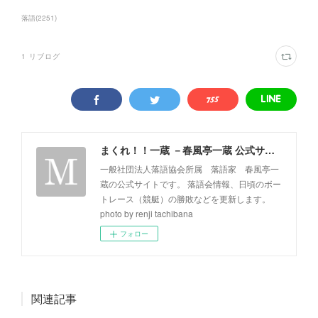
落語
(
2251
)
1
リブログ
まくれ！！一蔵 －春風亭一蔵 公式サイト－
一般社団法人落語協会所属 落語家 春風亭一
蔵の公式サイトです。 落語会情報、日頃のボー
トレース（競艇）の勝敗などを更新します。
photo by renji tachibana
フォロー
関連記事