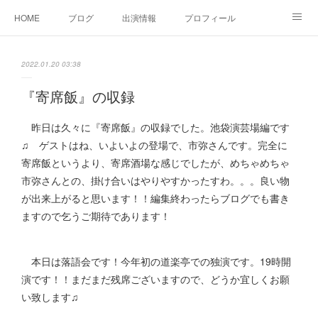
HOME
ブログ
出演情報
プロフィール
お問い合せ
2022.01.20 03:38
『寄席飯』の収録
昨日は久々に『寄席飯』の収録でした。池袋演芸場編です
♫ ゲストはね、いよいよの登場で、市弥さんです。完全に
寄席飯というより、寄席酒場な感じでしたが、めちゃめちゃ
市弥さんとの、掛け合いはやりやすかったすわ。。。良い物
が出来上がると思います！！編集終わったらブログでも書き
ますので乞うご期待であります！
本日は落語会です！今年初の道楽亭での独演です。19時開
演です！！まだまだ残席ございますので、どうか宜しくお願
い致します♫