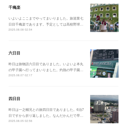
千穐楽
いよいよここまでやってまいりました。旅巡業七
日目千穐楽であります。予定としては高校野球…
2025.08.08 02:54
六日目
昨日は旅物語六日目でありました。いよいよ本丸
の甲子園へ行ってまいりました。灼熱の甲子園…
2025.08.07 02:17
四日目
昨日は一之輔兄との旅四日目でありました。6泊7
日ですから折り返しました。なんだかんだで早…
2025.08.05 02:56