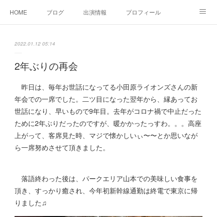
HOME
ブログ
出演情報
プロフィール
お問い合せ
2022.01.12 05:14
2年ぶりの再会
昨日は、毎年お世話になってる小田原ライオンズさんの新
年会での一席でした。二ツ目になった翌年から、縁あってお
世話になり、早いもので9年目。去年がコロナ禍で中止だった
ために2年ぶりだったのですが、暖かかったっすわ。。。高座
上がって、客席見た時、マジで懐かしいぃ〜〜とか思いなが
ら一席努めさせて頂きました。
落語終わった後は、パークエリア山本での美味しい食事を
頂き、すっかり癒され、今年初新幹線通勤は終電で東京に帰
りました♫