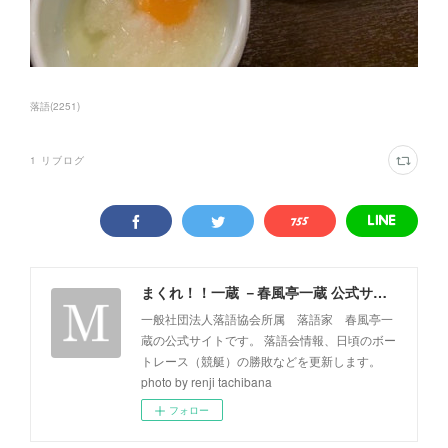
落語
(
2251
)
1
リブログ
まくれ！！一蔵 －春風亭一蔵 公式サイト－
一般社団法人落語協会所属 落語家 春風亭一
蔵の公式サイトです。 落語会情報、日頃のボー
トレース（競艇）の勝敗などを更新します。
photo by renji tachibana
フォロー