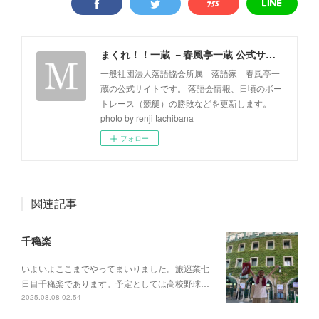
まくれ！！一蔵 －春風亭一蔵 公式サイト－
一般社団法人落語協会所属 落語家 春風亭一
蔵の公式サイトです。 落語会情報、日頃のボー
トレース（競艇）の勝敗などを更新します。
photo by renji tachibana
フォロー
関連記事
千穐楽
いよいよここまでやってまいりました。旅巡業七
日目千穐楽であります。予定としては高校野球…
2025.08.08 02:54