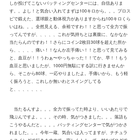
しか投げてこないバッティングセンターには、自信ありま
す。。よし！と気合い入れてまずは100キロから。。。プロス
ピで鍛えた、選球眼と動体視力がありますからね100キロくら
いはね。。。全然見える、余裕ですわ！！と思って全力で振
ってんですが、、、、、これが気持ちとは裏腹に、なかなか
当たらんのですわ！！さらにコイン2枚目30球を超えた所か
ら、、、、、痛い！！なんか左手痛い！！と思って見てみる
と、血豆が！！うわぁ〜やっちゃった！！てか、早！！もう
血豆と思いましたが、1000円無駄にする訳に行きませんか
ら、そこから80球、一応やりましたよ。手痛いから、もう軽
く振ろうと、これしか無いわとスイングしてる
と、、、、、、、
当たるんすよ。。。全力で振ってた時より、いいあたりで
飛ぶんですよ。。。。その時、気がつきました。。。落語も
こうやるんだと。。。。バッティングセンターで気がつかさ
れました。。。今年一蔵、気合いは入ってますが、ナチュラ