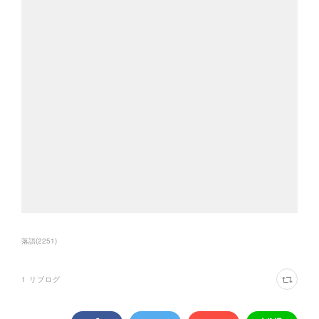
落語
(
2251
)
1
リブログ