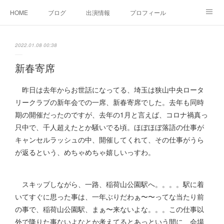
HOME
ブログ
出演情報
プロフィール
お問い合せ
2022.01.08 00:38
新春寄席
昨日は去年からお世話になってる、埼玉は狭山中央ロータ
リークラブの新年会での一席、新春寄席でした。去年も同時
期の開催だったのですが、去年の1月と言えば、コロナ禍真っ
只中で、千人超えたとか騒いでる頃。ほぼほぼ落語の仕事が
キャンセルラッシュの中、開催してくれて、その仕事がうら
が返るという、めちゃめちゃ嬉しいっすわ。
スキップしながら、一路、稲荷山公園駅へ。。。。駅に着
いてすぐに思った事は、一年ぶりだわぁ〜〜ってな当たり前
の事で、稲荷山公園駅、まぁ〜来ないよな。。。この仕事以
外で降りた事ないよなとか考えてるとあっという間に、会場