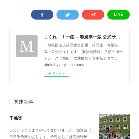
まくれ！！一蔵 －春風亭一蔵 公式サイト－
一般社団法人落語協会所属 落語家 春風亭一
蔵の公式サイトです。 落語会情報、日頃のボー
トレース（競艇）の勝敗などを更新します。
photo by renji tachibana
フォロー
関連記事
千穐楽
いよいよここまでやってまいりました。旅巡業七
日目千穐楽であります。予定としては高校野球…