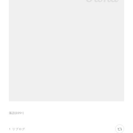
落語
(
2251
)
1
リブログ