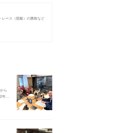
トレース（競艇）の勝敗など
から
2年…