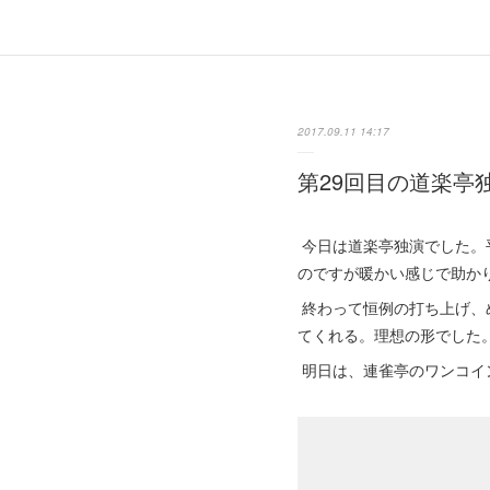
2017.09.11 14:17
第29回目の道楽亭
今日は道楽亭独演でした。
のですが暖かい感じで助か
終わって恒例の打ち上げ、
てくれる。理想の形でした
明日は、連雀亭のワンコイ