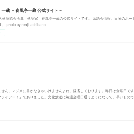
！一蔵 －春風亭一蔵 公式サイト－
人落語協会所属 落語家 春風亭一蔵の公式サイトです。 落語会情報、日頃のボー
hoto by renji tachibana
ー
ません。マジメに書かなきゃいけませんよね。猛省しております。昨日は金曜日です
フライデー！」でありました。文化放送に毎週金曜日通うようになって、早いもので