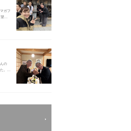
マガフ
て望…
んの
た。…