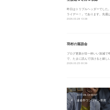
昨日はトリプルヘッダーでした
ライデー！」であります。先週
2026.03.28 13:38
羽村の落語会
ブログ更新が目一杯いい加減で
で、たまに読んで頂けると嬉し
2026.03.25 00:36
2017.09.13 00:07
連雀亭ワンコイン寄席