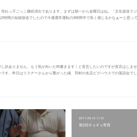
。売れっ子ごっこ継続演出であります。まずは朝一から金曜日はね。「文化放送ラジ
は2時間の短縮放送でしたので今週通常運転の3時間半で長く感じるかなぁ〜と思っ
申し訳ありません。もう気が向いた時書きます！と宣言したいのですが宣言はしませ
いです。昨日はリスナーさんから繋がった縁、羽村の名店ピグハウスでの落語会でし
2017.09.10 11:31
第2回ギョギョ寄席