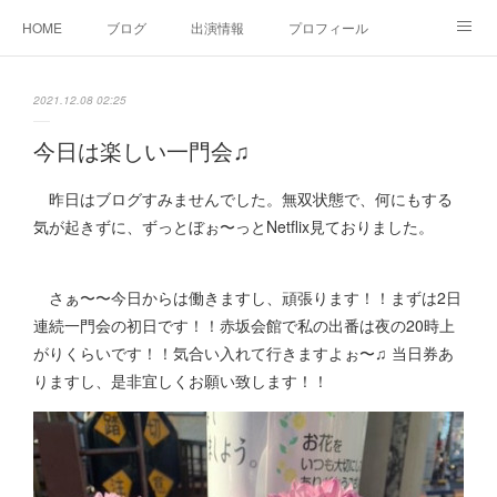
HOME
ブログ
出演情報
プロフィール
お問い合せ
2021.12.08 02:25
今日は楽しい一門会♫
昨日はブログすみませんでした。無双状態で、何にもする
気が起きずに、ずっとぼぉ〜っとNetflix見ておりました。
さぁ〜〜今日からは働きますし、頑張ります！！まずは2日
連続一門会の初日です！！赤坂会館で私の出番は夜の20時上
がりくらいです！！気合い入れて行きますよぉ〜♫ 当日券あ
りますし、是非宜しくお願い致します！！