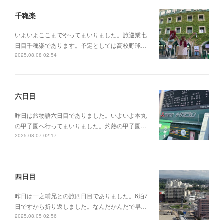
千穐楽
いよいよここまでやってまいりました。旅巡業七
日目千穐楽であります。予定としては高校野球…
2025.08.08 02:54
六日目
昨日は旅物語六日目でありました。いよいよ本丸
の甲子園へ行ってまいりました。灼熱の甲子園…
2025.08.07 02:17
四日目
昨日は一之輔兄との旅四日目でありました。6泊7
日ですから折り返しました。なんだかんだで早…
2025.08.05 02:56