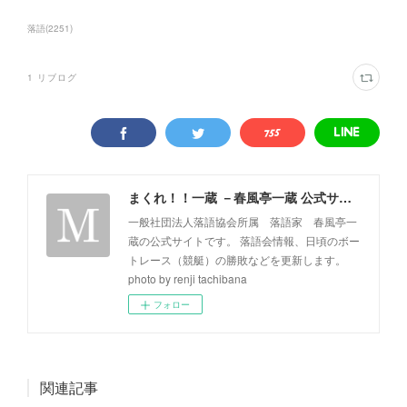
落語
(
2251
)
1
リブログ
まくれ！！一蔵 －春風亭一蔵 公式サイト－
一般社団法人落語協会所属 落語家 春風亭一
蔵の公式サイトです。 落語会情報、日頃のボー
トレース（競艇）の勝敗などを更新します。
photo by renji tachibana
フォロー
関連記事