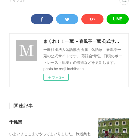
1
リブログ
まくれ！！一蔵 －春風亭一蔵 公式サイト－
一般社団法人落語協会所属 落語家 春風亭一
蔵の公式サイトです。 落語会情報、日頃のボー
トレース（競艇）の勝敗などを更新します。
photo by renji tachibana
フォロー
関連記事
千穐楽
いよいよここまでやってまいりました。旅巡業七