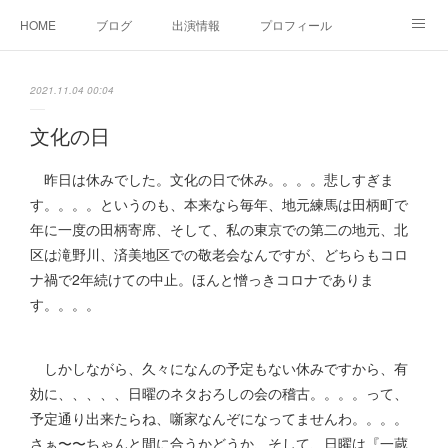
HOME
ブログ
出演情報
プロフィール
お問い合せ
2021.11.04 00:04
文化の日
昨日は休みでした。文化の日で休み。。。。悲しすぎま
す。。。。というのも、本来なら毎年、地元練馬は田柄町で
年に一度の田柄寄席、そして、私の東京での第二の地元、北
区は滝野川、済美地区での敬老会なんですが、どちらもコロ
ナ禍で2年続けての中止。ほんと憎っきコロナでありま
す。。。。
しかしながら、久々になんの予定もない休みですから、有
効に、、、、、日曜のネタおろしの会の稽古。。。。って、
予定通り出来たらね、噺家なんぞになってませんわ。。。。
さぁ〜〜ちゃんと間に合うかどうか、そして、日曜は『一蔵