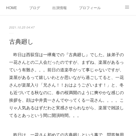
HOME
ブログ
出演情報
プロフィール
お問い合せ
2021.10.25 04:47
古典廻し
昨日は西荻窪は一欅庵での『古典廻し』でした。妹弟子の
一花さんとの二人会だったのですが、まずね、楽屋があるっ
ていう有難さ。。。前日の道楽亭がって事じゃないですが、
楽屋があるって嬉しいわとか思いながら過ごしてると、一花
さんが楽屋入り「兄さん！！おはようございます！」と、冬
も近づいてる秋なのに、春の桜満開のように爽やかな感じの
挨拶を、顔は中井貴一さんでやってくる一花さん。。。。こ
りゃ人気あるはずだわと実感させられながら、楽屋で雑談し
てるとあっという間に開演時間。。。
昨日は、一花さん初めての古典廻しという事で、問答無用