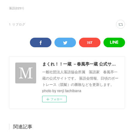
落語
(
2251
)
1
リブログ
まくれ！！一蔵 －春風亭一蔵 公式サイト－
一般社団法人落語協会所属 落語家 春風亭一
蔵の公式サイトです。 落語会情報、日頃のボー
トレース（競艇）の勝敗などを更新します。
photo by renji tachibana
フォロー
関連記事