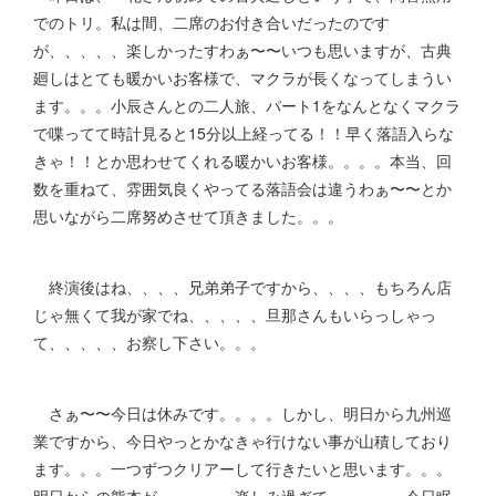
でのトリ。私は間、二席のお付き合いだったのです
が、、、、、楽しかったすわぁ〜〜いつも思いますが、古典
廻しはとても暖かいお客様で、マクラが長くなってしまうい
ます。。。小辰さんとの二人旅、パート1をなんとなくマクラ
で喋ってて時計見ると15分以上経ってる！！早く落語入らな
きゃ！！とか思わせてくれる暖かいお客様。。。。本当、回
数を重ねて、雰囲気良くやってる落語会は違うわぁ〜〜とか
思いながら二席努めさせて頂きました。。。
終演後はね、、、、兄弟弟子ですから、、、、もちろん店
じゃ無くて我が家でね、、、、、旦那さんもいらっしゃっ
て、、、、、お察し下さい。。。
さぁ〜〜今日は休みです。。。。しかし、明日から九州巡
業ですから、今日やっとかなきゃ行けない事が山積しており
ます。。。一つずつクリアーして行きたいと思います。。。