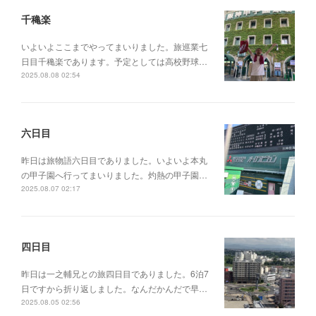
千穐楽
いよいよここまでやってまいりました。旅巡業七
日目千穐楽であります。予定としては高校野球…
2025.08.08 02:54
六日目
昨日は旅物語六日目でありました。いよいよ本丸
の甲子園へ行ってまいりました。灼熱の甲子園…
2025.08.07 02:17
四日目
昨日は一之輔兄との旅四日目でありました。6泊7
日ですから折り返しました。なんだかんだで早…
2025.08.05 02:56