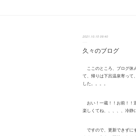
2021.10.15 09:40
久々のブログ
ここのところ、ブログ休ん
て、帰りは下呂温泉寄って
した。。。。
おい！一蔵！！お前！！運
楽しくてね、、、、、冷静
ですので、更新できずにす