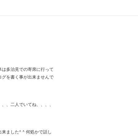
阜は多治見での寄席に行って
ログを書く事が出来ませんで
、、、二人でいてね、、、、
ました^ ^ 何処かで話し