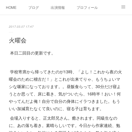
HOME
ブログ
出演情報
プロフィール
お問い合せ
2017.03.07 17:47
火曜会
本日二回目の更新です。
学校寄席から帰ってきたのが13時、「よし！これから夜の火
曜会のために稽古だ！」とこれが出来てりゃ、もうちょいマ
シな噺家になっております。。昼飯食らって、30分だけ寝よ
うとか思って、床に着き、気がついたら、16時半！おい！何
やってんだよ俺！自分で自分の身体にイラつきました。もう
いい加減育たなくて良いのに、寝る子は育ちます。
会場入りすると、正太郎兄さん。癒されます。同級生なの
に、あの落ち着き。素晴らしいです。今日から作家連続、勉