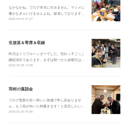
なかなかね、ブログ本当にすみません。マジメに
書かなきゃいけませんよね。猛省しております…
2026.04.04 01:27
生放送＆寄席＆収録
昨日はトリプルヘッダーでした。売れっ子ごっこ
継続演出であります。まずは朝一から金曜日は…
2026.03.28 13:38
羽村の落語会
ブログ更新が目一杯いい加減で申し訳ありませ
ん。もう気が向いた時書きます！と宣言したい…
2026.03.25 00:36