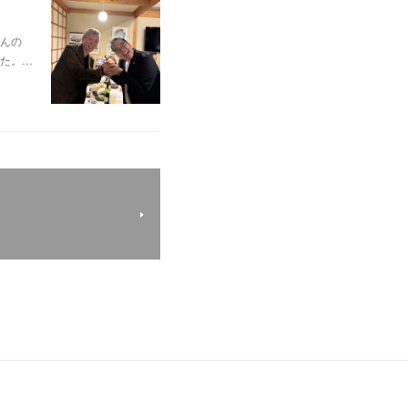
んの
た。…