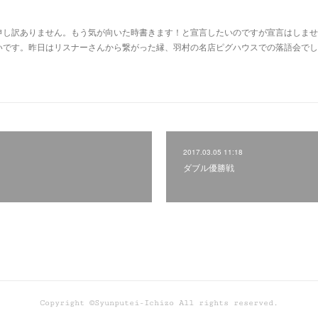
申し訳ありません。もう気が向いた時書きます！と宣言したいのですが宣言はしませ
いです。昨日はリスナーさんから繋がった縁、羽村の名店ピグハウスでの落語会でし
2017.03.05 11:18
ダブル優勝戦
Copyright ©Syunputei-Ichizo All rights reserved.