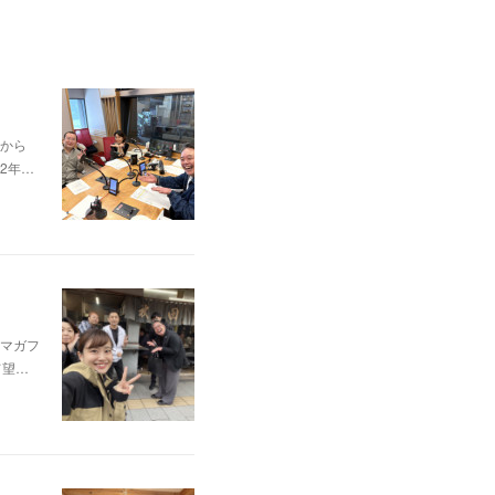
から
2年…
マガフ
て望…