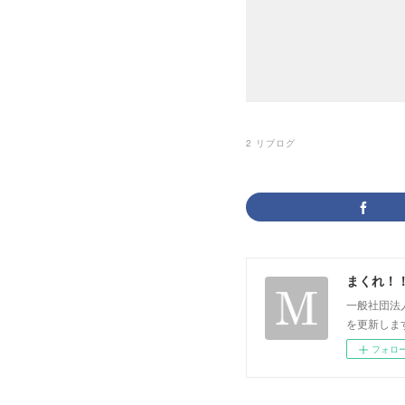
2
リブログ
まくれ！
一般社団法
を更新します。 p
フォロ