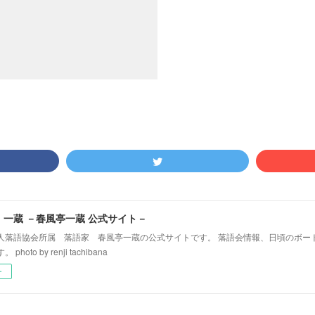
！一蔵 －春風亭一蔵 公式サイト－
人落語協会所属 落語家 春風亭一蔵の公式サイトです。 落語会情報、日頃のボー
hoto by renji tachibana
ー