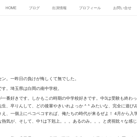
HOME
ブログ
出演情報
プロフィール
お問い合せ
ン。一昨日の負けが悔しくて無でした。
す。埼玉県は白岡の南中学校。
一番好きです。しかもこの時期の中学校好きです。中3は受験も終わっ
生、卒りんして、どの後輩やきいれよっか ^ ^ みたいな、完全に遊び
さえ、一個上にペコペコすれば、俺たちの時代が来るぜよ！ 4月から入
熱気が、そして、中1は下剋上。。。あるのみ。。。と虎視眈々な感じ ^