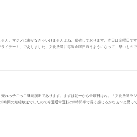
ません。マジメに書かなきゃいけませんよね。猛省しております。昨日は金曜日です
フライデー！」でありました。文化放送に毎週金曜日通うようになって、早いもので
。売れっ子ごっこ継続演出であります。まずは朝一から金曜日はね。「文化放送ラジ
は2時間の短縮放送でしたので今週通常運転の3時間半で長く感じるかなぁ〜と思っ