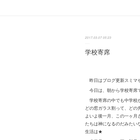
2017.03.07 05:23
学校寄席
昨日はブログ更新スミマセ
今日は、朝から学校寄席で
学校寄席の中でも中学校が
どの窓ガラス割って、どの先
よいよ後一月、この一ヶ月
たちは神になるのだみたいな
生活は★