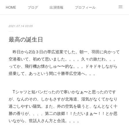
HOME
ブログ
出演情報
プロフィール
お問い合せ
2021.07.14 03:05
最高の誕生日
昨日から2泊３日の帯広巡業でした。朝一、羽田に向かって
空港着いて、初めて思いました。。。。久々の旅だわ。。。
ってか、飛行機お懐かしゅ〜〜的な。。。ドキドキしながら
搭乗して、あっという間に十勝帯広空港へ。。。
Tシャツと短パンだったので寒いかなぁ〜と思ったのです
が、なんのその、しかもさすが北海道、湿気がなくてかなり
過ごしやすい陽気。また、外の空気を吸うと、なんとなく十
勝の香りが、、、、第二の故郷！！ただいまぁ〜！！とか思
いながら、世話人さん方と合流。。。。