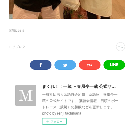
落語
(
2251
)
1
リブログ
まくれ！！一蔵 －春風亭一蔵 公式サイト－
一般社団法人落語協会所属 落語家 春風亭一
蔵の公式サイトです。 落語会情報、日頃のボー
トレース（競艇）の勝敗などを更新します。
photo by renji tachibana
フォロー