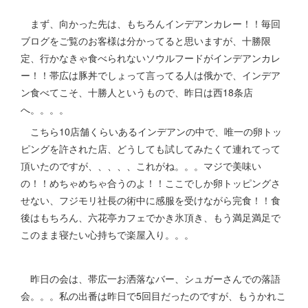
まず、向かった先は、もちろんインデアンカレー！！毎回
ブログをご覧のお客様は分かってると思いますが、十勝限
定、行かなきゃ食べられないソウルフードがインデアンカレ
ー！！帯広は豚丼でしょって言ってる人は俄かで、インデア
ン食べてこそ、十勝人というもので、昨日は西18条店
へ。。。。
こちら10店舗くらいあるインデアンの中で、唯一の卵トッ
ピングを許された店、どうしても試してみたくて連れてって
頂いたのですが、、、、、これがね。。。マジで美味い
の！！めちゃめちゃ合うのよ！！ここでしか卵トッピングさ
せない、フジモリ社長の術中に感服を受けながら完食！！食
後はもちろん、六花亭カフェでかき氷頂き、もう満足満足で
このまま寝たい心持ちで楽屋入り。。。
昨日の会は、帯広一お洒落なバー、シュガーさんでの落語
会。。。私の出番は昨日で5回目だったのですが、もうかれこ