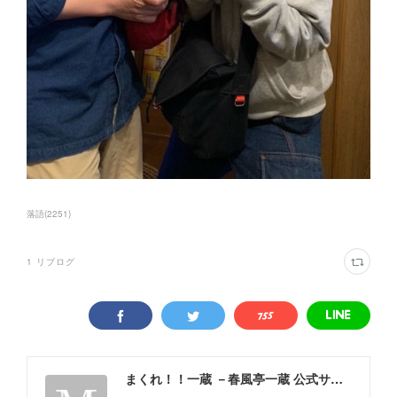
落語
(
2251
)
1
リブログ
まくれ！！一蔵 －春風亭一蔵 公式サイト－