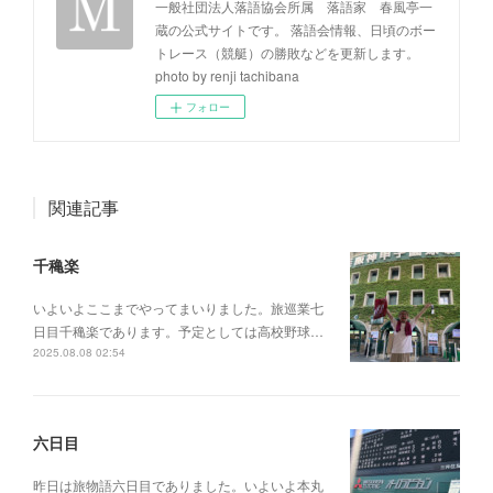
一般社団法人落語協会所属 落語家 春風亭一
蔵の公式サイトです。 落語会情報、日頃のボー
トレース（競艇）の勝敗などを更新します。
photo by renji tachibana
フォロー
関連記事
千穐楽
いよいよここまでやってまいりました。旅巡業七
日目千穐楽であります。予定としては高校野球…
2025.08.08 02:54
六日目
昨日は旅物語六日目でありました。いよいよ本丸