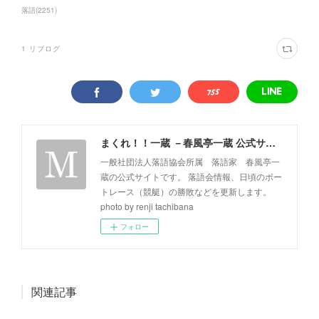
落語
(
2251
)
1
リブログ
まくれ！！一蔵 －春風亭一蔵 公式サイト－
一般社団法人落語協会所属 落語家 春風亭一
蔵の公式サイトです。 落語会情報、日頃のボー
トレース（競艇）の勝敗などを更新します。
photo by renji tachibana
フォロー
関連記事