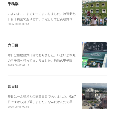
千穐楽
いよいよここまでやってまいりました。旅巡業七
日目千穐楽であります。予定としては高校野球…
2025.08.08 02:54
六日目
昨日は旅物語六日目でありました。いよいよ本丸
の甲子園へ行ってまいりました。灼熱の甲子園…
2025.08.07 02:17
四日目
昨日は一之輔兄との旅四日目でありました。6泊7
日ですから折り返しました。なんだかんだで早…
2025.08.05 02:56