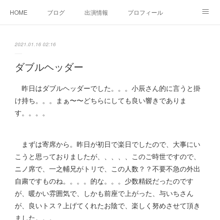
HOME
ブログ
出演情報
プロフィール
お問い合せ
2021.01.16 02:16
ダブルヘッダー
昨日はダブルヘッダーでした。。。小辰さん的に言うと掛
け持ち。。。まぁ〜〜どちらにしても良い響きでありま
す。。。。
まずは寄席から。昨日が初日で楽日でしたので、大事にい
こうと思っておりましたが、、、、、このご時世ですので、
ニノ席で、一之輔兄がトリで、この人数？？不要不急の外出
自粛ですものね。。。。的な。。。少数精鋭だったのです
が、暖かい雰囲気で、しかも前座で上がった、与いちさん
が、良いトス？上げてくれたお陰で、楽しく努めさせて頂き
ました。。。