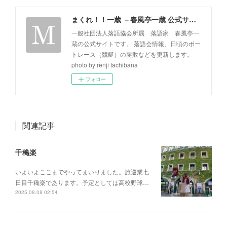
まくれ！！一蔵 －春風亭一蔵 公式サイト－
一般社団法人落語協会所属 落語家 春風亭一
蔵の公式サイトです。 落語会情報、日頃のボー
トレース（競艇）の勝敗などを更新します。
photo by renji tachibana
フォロー
関連記事
千穐楽
いよいよここまでやってまいりました。旅巡業七
日目千穐楽であります。予定としては高校野球…
2025.08.08 02:54