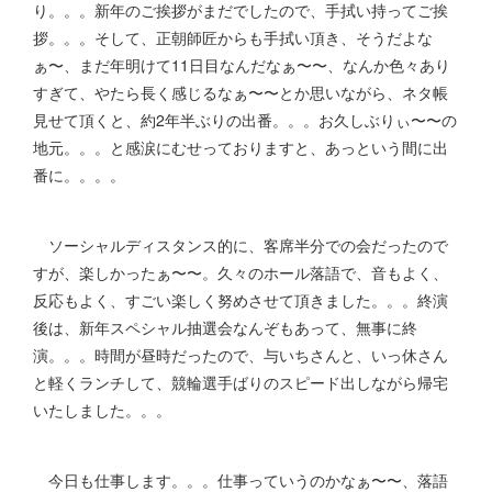
り。。。新年のご挨拶がまだでしたので、手拭い持ってご挨
拶。。。そして、正朝師匠からも手拭い頂き、そうだよな
ぁ〜、まだ年明けて11日目なんだなぁ〜〜、なんか色々あり
すぎて、やたら長く感じるなぁ〜〜とか思いながら、ネタ帳
見せて頂くと、約2年半ぶりの出番。。。お久しぶりぃ〜〜の
地元。。。と感涙にむせっておりますと、あっという間に出
番に。。。。
ソーシャルディスタンス的に、客席半分での会だったので
すが、楽しかったぁ〜〜。久々のホール落語で、音もよく、
反応もよく、すごい楽しく努めさせて頂きました。。。終演
後は、新年スペシャル抽選会なんぞもあって、無事に終
演。。。時間が昼時だったので、与いちさんと、いっ休さん
と軽くランチして、競輪選手ばりのスピード出しながら帰宅
いたしました。。。
今日も仕事します。。。仕事っていうのかなぁ〜〜、落語