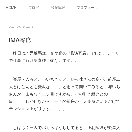
HOME
ブログ
出演情報
プロフィール
お問い合せ
2021.01.12 02:15
IMA寄席
昨日は地元練馬は、光が丘の『IMA寄席』でした。チャリ
で仕事に行ける喜び半端ないです。。。
楽屋へ入ると、与いちさんと、いっ休さんの姿が、前座二
人とはなんとも贅沢な。。。と思って聞いてみると、与いち
さんが、まもなく二ツ目ですから、その引き継ぎとの
事。。。しかしながら、一門の前座が二人楽屋にいるだけで
テンション上がります。。。。
しばらく三人でバカっぱなししてると、正朝師匠が楽屋入