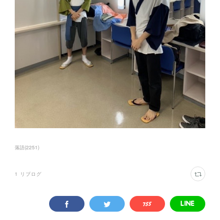
落語
(
2251
)
1
リブログ