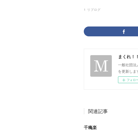
1
リブログ
まくれ！
一般社団法
を更新します。 p
フォロ
関連記事
千穐楽