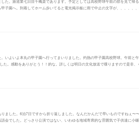
ました。旅巡業七日目千穐楽であります。予定としては高校野球午前の部を見て帰る
ら甲子園へ。到着してホーム歩いてると電光掲示板に雨で中止の文字が、、、、、、
た。いよいよ本丸の甲子園へ行ってまいりました。灼熱の甲子園高校野球。午前と午
ました。感動をありがとう！！的な。詳しくは明日の文化放送で喋りますので是非、
ありました。6泊7日ですから折り返しました。なんだかんだで早いものですねぇ〜
落語会でした。どっさり公演ではない、いわゆる地域寄席的な雰囲気で子供達に小噺