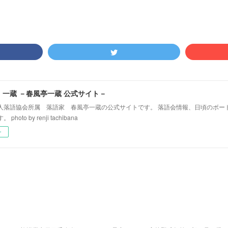
！一蔵 －春風亭一蔵 公式サイト－
人落語協会所属 落語家 春風亭一蔵の公式サイトです。 落語会情報、日頃のボー
hoto by renji tachibana
ー