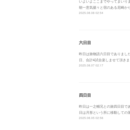
いよいよここまでやってまいり
朝一意気揚々と宿のある尼崎か
2025.08.08 02:54
六日目
昨日は旅物語六日目でありまし
日、合計4試合楽しませて頂き
2025.08.07 02:17
四日目
昨日は一之輔兄との旅四日目で
日は月形という所に移動しての
2025.08.05 02:56