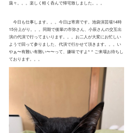
藹々。。。楽しく軽く呑んで帰宅致しました。。。
今日も仕事します。。。今日は寄席です。池袋演芸場14時
15分上がり。。。同期で後輩の市弥さん、小辰さんの交互出
演の代演で行ってまいります。。。お二人が大変にお忙しい
ようで回って参りました、代演で行かせて頂きます。。。い
やぁ〜有難い有難い〜〜って、嫌味ですよ^ ^ ご来場お待ちし
ております。。。