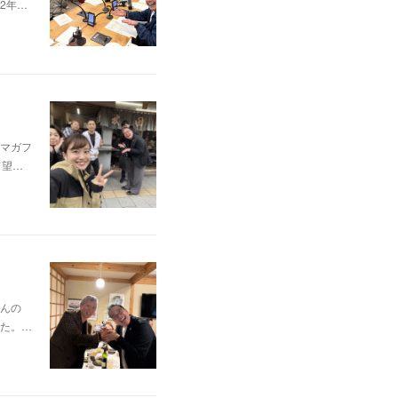
2年…
マガフ
て望…
んの
た。…