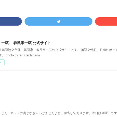
！一蔵 －春風亭一蔵 公式サイト－
人落語協会所属 落語家 春風亭一蔵の公式サイトです。 落語会情報、日頃のボー
hoto by renji tachibana
ー
ません。マジメに書かなきゃいけませんよね。猛省しております。昨日は金曜日です