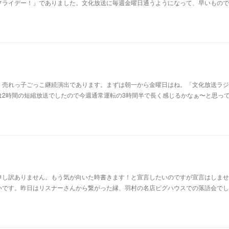
フライデー！」でありました。文化放送に毎週金曜日通うようになって、早いもので
。売れっ子ごっこ継続演出であります。まずは朝一から金曜日はね。「文化放送ラジ
は2時間の短縮放送でしたので今週通常運転の3時間半で長く感じるかなぁ〜と思っ
申し訳ありません。もう気が向いた時書きます！と宣言したいのですが宣言はしませ
いです。昨日はリスナーさんから繋がった縁、羽村の名店ピグハウスでの落語会でし