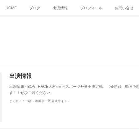
HOME
ブログ
出演情報
プロフィール
お問い合せ
出演情報
出演情報 - BOAT RACE大村×日刊スポーツ舟券王決定戦 〈優勝戦 動画
す！！ぜひご覧ください。
まくれ！！一蔵 －春風亭一蔵 公式サイト－